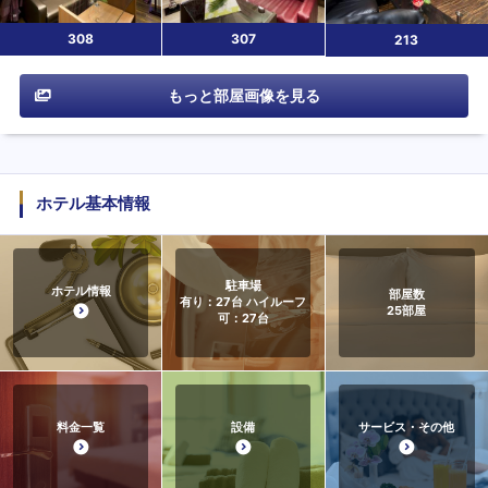
308
307
213
もっと部屋画像を見る
ホテル基本情報
駐車場
ホテル情報
部屋数
有り：27台 ハイルーフ
25
部屋
可：27台
料金一覧
設備
サービス・その他