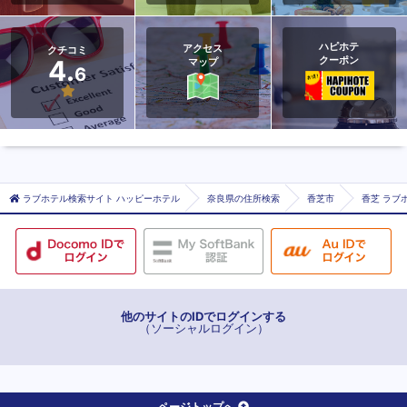
ハピホテ
アクセス
クチコミ
クーポン
4.
マップ
6
ラブホテル検索サイト ハッピーホテル
奈良県の住所検索
香芝市
香芝 ラブホ
他のサイトのIDでログインする
（ソーシャルログイン）
ページトップへ