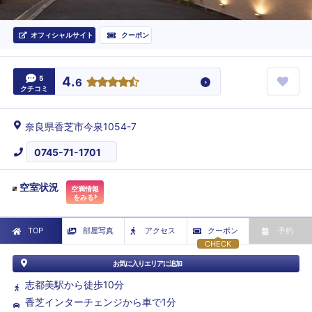
オフィシャルサイト
クーポン
5
4.
6
クチコミ
奈良県香芝市今泉1054-7
0745-71-1701
空室状況
空満情報
をみる
TOP
部屋写真
アクセス
クーポン
予約
CHECK
お気に入りエリアに追加
志都美駅から徒歩10分
香芝インターチェンジから車で1分