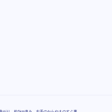
に曲がり、約1km進み、右手のからやまのすぐ裏