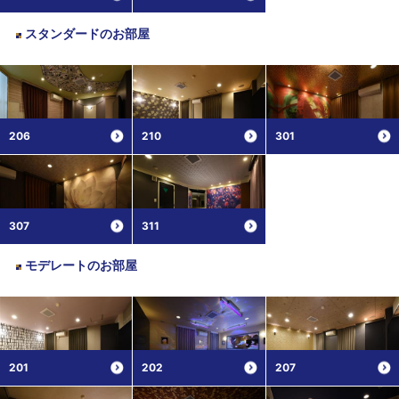
スタンダード
のお部屋
206
210
301
307
311
モデレート
のお部屋
201
202
207