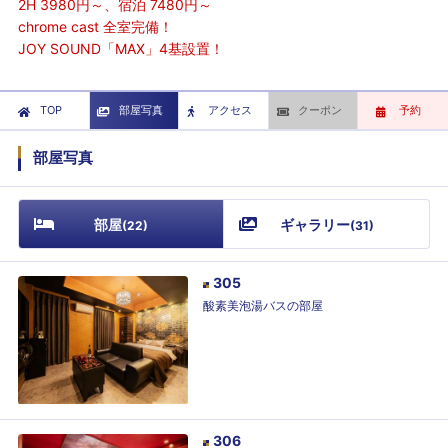
2H 3980円～、宿泊 7480円～
chrome cast 全室完備！
JOY SOUND「MAX」4基設置！
TOP
部屋写真
アクセス
クーポン
予約
部屋写真
部屋
ギャラリー
(
22
)
(
31
)
305
酸素美泡湯バスの部屋
306