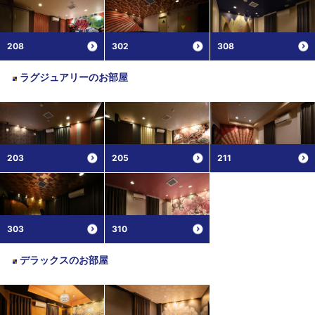
208
302
308
ラグジュアリー
のお部屋
203
205
211
303
310
デラックス
のお部屋