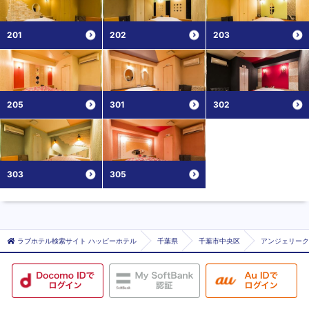
201
202
203
205
301
302
303
305
ラブホテル検索サイト ハッピーホテル
千葉県
千葉市中央区
アンジェリーク