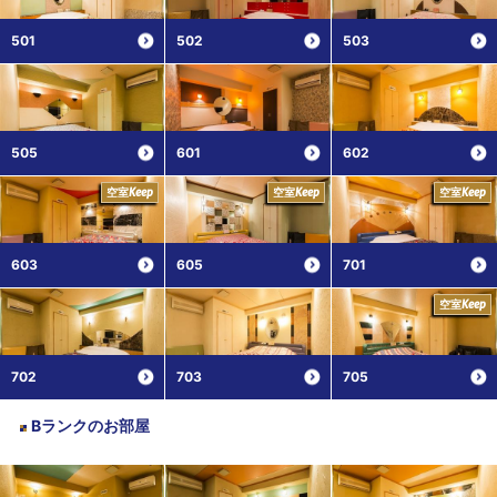
501
502
503
505
601
602
空室
空室
空室
Keep
Keep
Keep
603
605
701
空室
Keep
702
703
705
Bランク
のお部屋