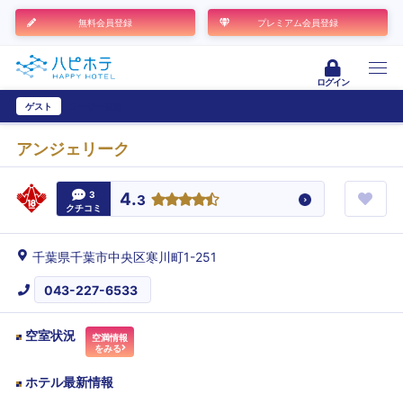
無料会員登録
プレミアム会員登録
ログイン
ゲスト
ユーザー登録
アンジェリーク
3
4.
3
クチコミ
千葉県千葉市中央区寒川町1-251
043-227-6533
空室状況
空満情報
をみる
ホテル最新情報