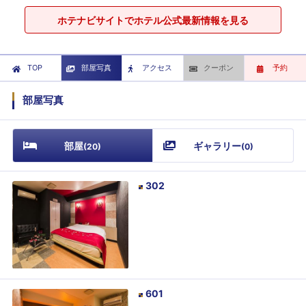
ホテナビサイトでホテル公式最新情報を見る
TOP
部屋写真
アクセス
クーポン
予約
部屋写真
部屋
ギャラリー
(
20
)
(
0
)
302
601