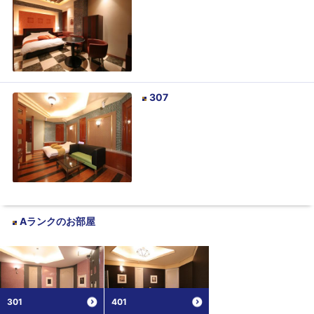
307
Aランク
のお部屋
301
401