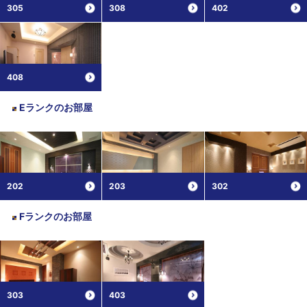
305
308
402
408
Eランク
のお部屋
202
203
302
Fランク
のお部屋
303
403