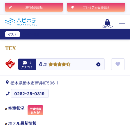
無料会員登録
プレミアム会員登録
ログイン
ゲスト
ユーザー登録
TEX
13
4.
2
クチコミ
栃木県栃木市新井町506-1
0282-25-0319
空室状況
空満情報
をみる
ホテル最新情報