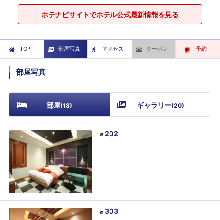
ホテナビサイトでホテル公式最新情報を見る
TOP
部屋写真
アクセス
クーポン
予約
部屋写真
部屋
ギャラリー
(
18
)
(
20
)
202
303