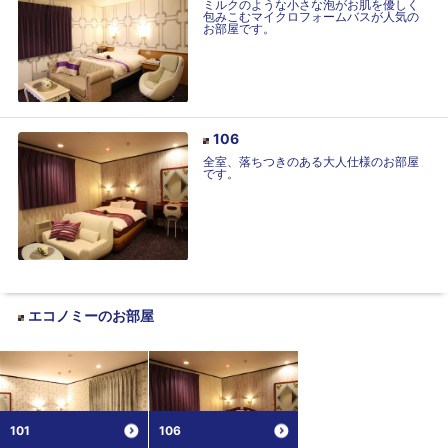
ミルクのような小さな泡がお肌を優しく
包みこむマイクロフォームバスが人気の
お部屋です。
106
全室、落ちつきのある大人仕様のお部屋
です。
エコノミー
のお部屋
101
106