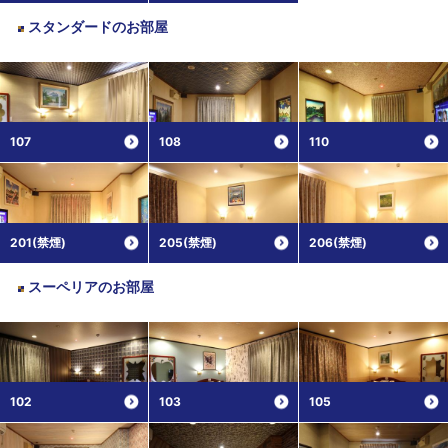
スタンダード
のお部屋
107
108
110
201(禁煙)
205(禁煙)
206(禁煙)
スーペリア
のお部屋
102
103
105