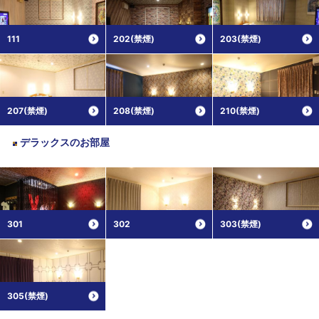
111
202(禁煙)
203(禁煙)
207(禁煙)
208(禁煙)
210(禁煙)
デラックス
のお部屋
301
302
303(禁煙)
305(禁煙)