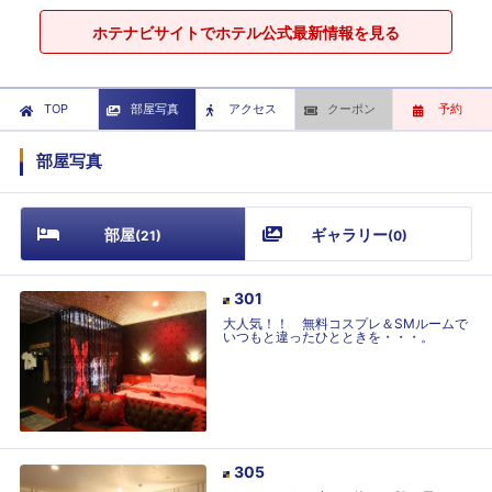
ホテナビサイトでホテル公式最新情報を見る
TOP
部屋写真
アクセス
クーポン
予約
部屋写真
部屋
ギャラリー
(
21
)
(
0
)
301
大人気！！ 無料コスプレ＆SMルームで
いつもと違ったひとときを・・・。
305