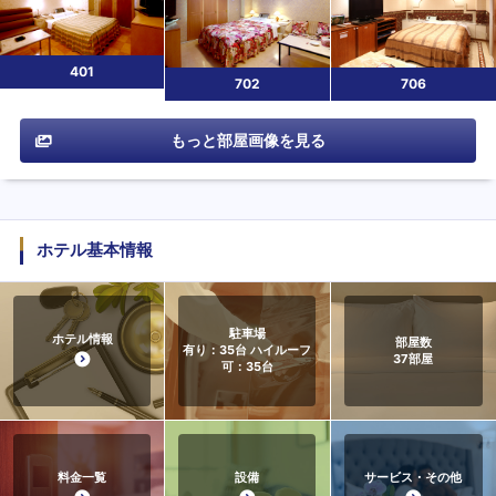
401
702
706
もっと部屋画像を見る
ホテル基本情報
駐車場
ホテル情報
部屋数
有り：35台 ハイルーフ
37
部屋
可：35台
料金一覧
設備
サービス・その他