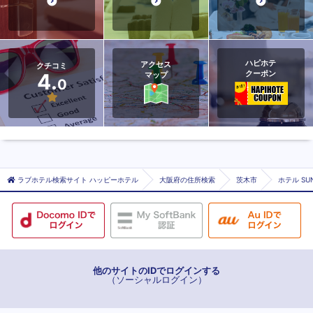
ハピホテ
アクセス
クチコミ
クーポン
4.
マップ
0
ラブホテル検索サイト ハッピーホテル
大阪府の住所検索
茨木市
ホテル SU
他のサイトのIDでログインする
（ソーシャルログイン）