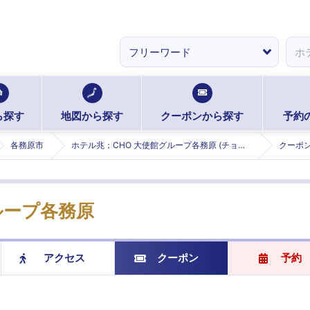
ら探す
地図から探す
クーポンから探す
予約
各務原市
ホテル兆；CHO 大使館グループ各務原 (チョウタイシカングループカガミガハラ)
クーポ
ループ各務原
アクセス
クーポン
予約