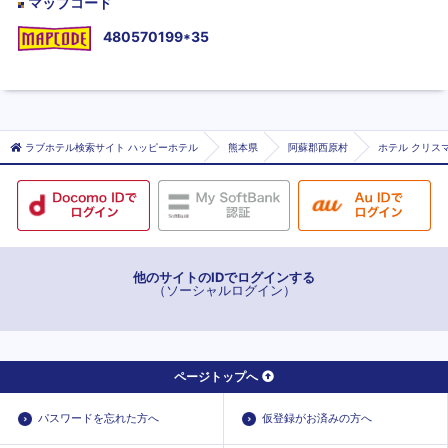
マップコード
480570199*35
ラブホテル検索サイト ハッピーホテル
熊本県
阿蘇郡西原村
ホテル クリス
他のサイトのIDでログインする
（ソーシャルログイン）
ページトップへ
パスワードを忘れた方へ
仮登録がお済みの方へ