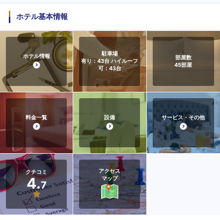
ホテル基本情報
駐車場
ホテル情報
部屋数
有り：43台 ハイルーフ
45
部屋
可：43台
料金一覧
設備
サービス・その他
アクセス
クチコミ
4.
マップ
7