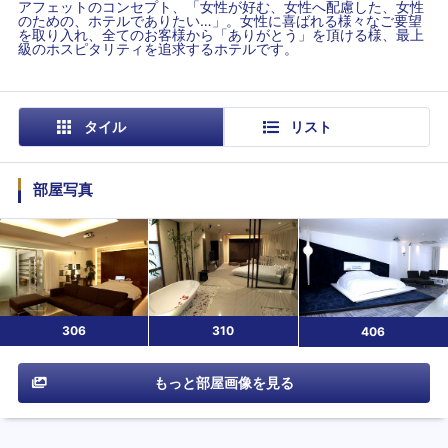
アフェットのコンセプト、「女性が好む、女性へ配慮した、女性
のための、ホテルでありたい…」。女性に喜ばれる様々なご要望
を取り入れ、全てのお客様から「ありがとう」を頂ける様、最上
級のホスピタリティを追求するホテルです。
タイル
リスト
部屋写真
306
310
406
もっと部屋画像を見る