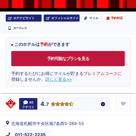
ホテナビサイト
オフィシャルサイト
マイル
予約対応
カードレス
このホテルは
予約
ができます
予約可能なプランを見る
予約するたびにお得にマイルが貯まる
プレミアムコース
に
登録しませんか。
詳しく見る>>
40
4.
7
クチコミ
北海道札幌市中央区南7条西5-289-55
011-522-2235