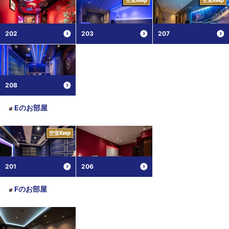
Keep
Keep
202
203
207
208
E
のお部屋
空室
Keep
201
206
F
のお部屋