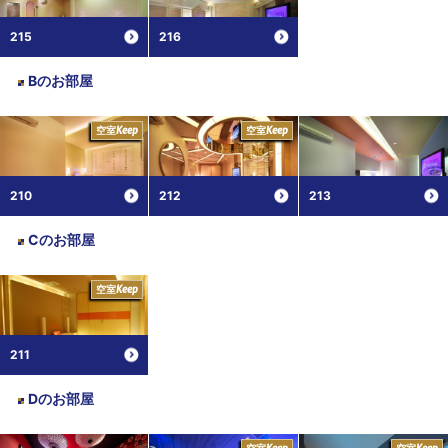
215
216
B
のお部屋
空室
空室
Keep
Keep
210
212
213
C
のお部屋
空室
Keep
211
D
のお部屋
空室
空室