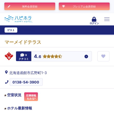
無料会員登録
プレミアム会員登録
ログイン
ゲスト
ユーザー登録
マーメイドテラス
9
4.
6
クチコミ
北海道函館市広野町1-3
0138-54-3900
空室状況
空満情報
をみる
ホテル最新情報