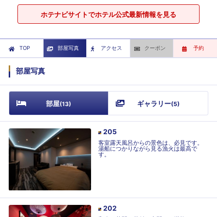
ホテナビサイトでホテル公式最新情報を見る
TOP
部屋写真
アクセス
クーポン
予約
部屋写真
部屋
ギャラリー
(
13
)
(
5
)
205
客室露天風呂からの景色は、必見です。
湯船につかりながら見る漁火は最高で
す。
202