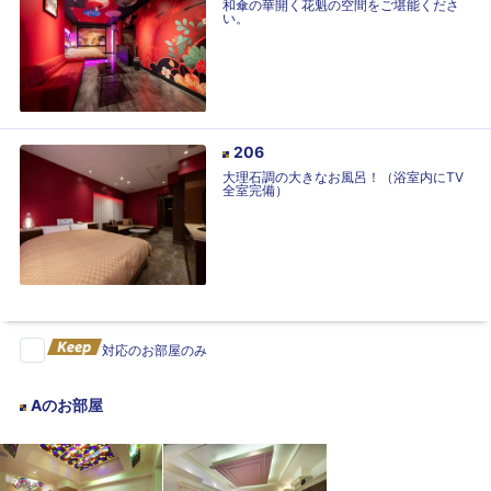
和傘の華開く花魁の空間をご堪能くださ
い。
206
大理石調の大きなお風呂！（浴室内にTV
全室完備）
対応のお部屋のみ
A
のお部屋