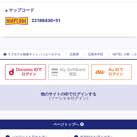
マップコード
22188436*51
ラブホテル検索サイト ハッピーホテル
広島県
広島市中区
HOTEL 小粋 （コ
他のサイトのIDでログインする
（ソーシャルログイン）
ページトップへ
パスワードを忘れた方へ
仮登録がお済みの方へ