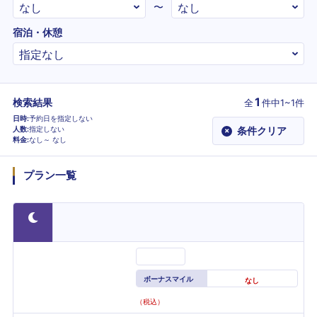
〜
宿泊・休憩
1
検索結果
全
件
中1~1件
日時
予約日を指定しない
人数
指定しない
条件クリア
×
料金
なし～
なし
プラン一覧
ボーナスマイル
なし
（税込）