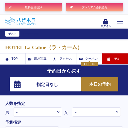
無料会員登録
プレミアム会員登録
ログイン
ゲスト
ユーザー登録
HOTEL La Calme（ラ・カーム）
TOP
部屋写真
アクセス
クーポン
予約
CHECK
予約日から探す
本日の予約
指定日なし
人数を指定
男
女
予算指定