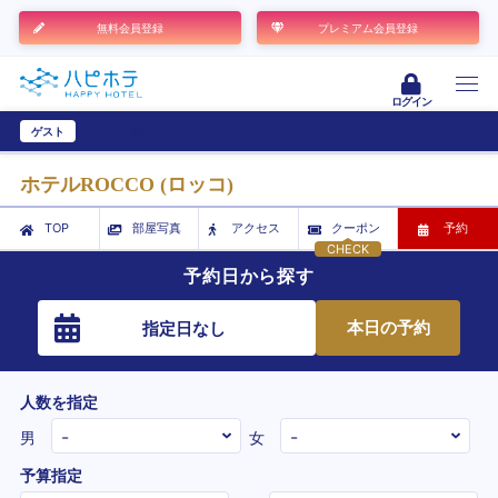
無料会員登録
プレミアム会員登録
ログイン
ゲスト
ユーザー登録
ホテルROCCO (ロッコ)
TOP
部屋写真
アクセス
クーポン
予約
CHECK
予約日から探す
本日の予約
指定日なし
人数を指定
男
女
予算指定