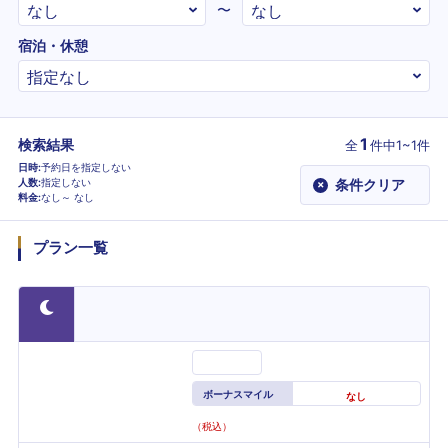
〜
宿泊・休憩
1
検索結果
全
件
中1~1件
日時
予約日を指定しない
人数
指定しない
条件クリア
×
料金
なし～
なし
プラン一覧
ボーナスマイル
なし
（税込）