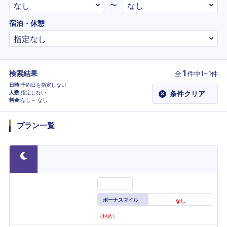
〜
宿泊・休憩
1
検索結果
全
件
中1~1件
日時
予約日を指定しない
人数
指定しない
条件クリア
×
料金
なし～
なし
プラン一覧
ボーナスマイル
なし
（税込）