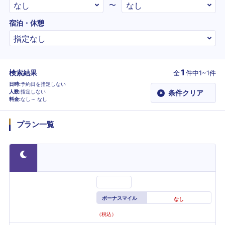
〜
宿泊・休憩
1
検索結果
全
件
中1~1件
日時
予約日を指定しない
人数
指定しない
条件クリア
×
料金
なし～
なし
プラン一覧
ボーナスマイル
なし
（税込）