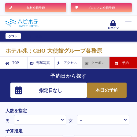
無料会員登録
プレミアム会員登録
ログイン
ゲスト
ユーザー登録
ホテル兆；CHO 大使館グループ各務原
TOP
部屋写真
アクセス
クーポン
予約
予約日から探す
本日の予約
指定日なし
人数を指定
男
女
予算指定