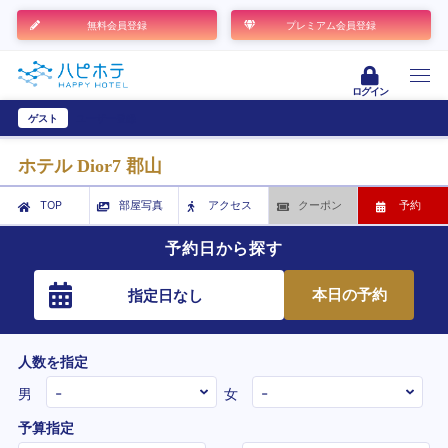
無料会員登録
プレミアム会員登録
ログイン
ゲスト
ユーザー登録
ホテル Dior7 郡山
TOP
部屋写真
アクセス
クーポン
予約
予約日から探す
本日の予約
指定日なし
人数を指定
男
女
予算指定