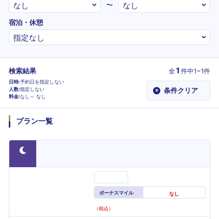
〜
宿泊・休憩
1
検索結果
全
件
中1~1件
日時
予約日を指定しない
人数
指定しない
条件クリア
×
料金
なし～
なし
プラン一覧
ボーナスマイル
なし
（税込）