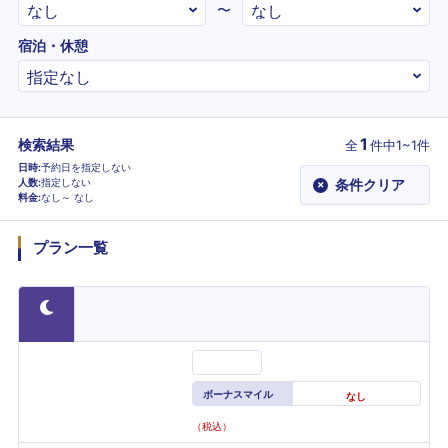
〜
宿泊・休憩
1
検索結果
全
件
中1~1件
日時
予約日を指定しない
人数
指定しない
条件クリア
×
料金
なし～
なし
プラン一覧
ボーナスマイル
なし
（税込）