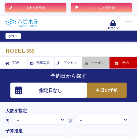
無料会員登録
プレミアム会員登録
ログイン
ゲスト
ユーザー登録
HOTEL 555
TOP
部屋写真
アクセス
クーポン
予約
予約日から探す
本日の予約
指定日なし
人数を指定
男
女
予算指定