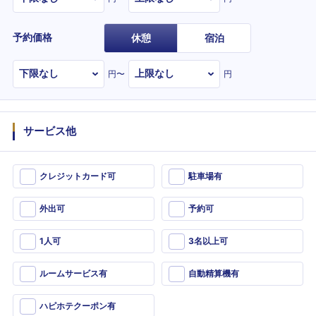
予約価格
休憩
宿泊
円〜
円
サービス他
クレジットカード可
駐車場有
外出可
予約可
1人可
3名以上可
ルームサービス有
自動精算機有
ハピホテクーポン有