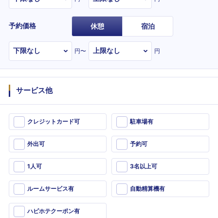
予約価格
休憩
宿泊
円〜
円
サービス他
クレジットカード可
駐車場有
外出可
予約可
1人可
3名以上可
ルームサービス有
自動精算機有
ハピホテクーポン有