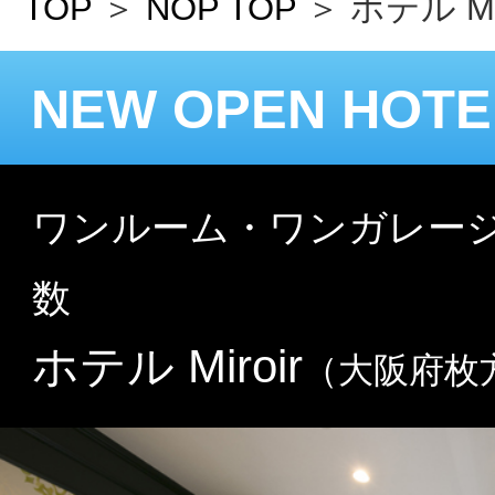
ワンルーム・ワンガレージ！コンセ
数
ホテル Miroir
（大阪府枚方市）