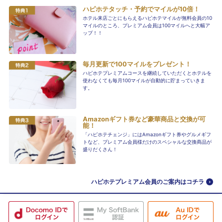
ハピホテタッチ・予約でマイルが10倍！
ホテル来店ごとにもらえるハピホテマイルが無料会員の10
マイルのところ、プレミアム会員は100マイルへと大幅ア
ップ！！
毎月更新で100マイルをプレゼント！
ハピホテプレミアムコースを継続していただくとホテルを
使わなくても毎月100マイルが自動的に貯まっていきま
す。
Amazonギフト券など豪華商品と交換が可
能！
「ハピホテチェンジ」にはAmazonギフト券やグルメギフ
トなど、プレミアム会員様だけのスペシャルな交換商品が
盛りだくさん！
ハピホテプレミアム会員のご案内はコチラ