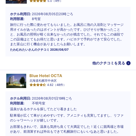
5.0
（
4
件）
ホテル利用日
2026年08月05日20時ごろ
利用部屋
8号室
旅行に行った際に使わせてもらいました。お風呂に泡の入浴剤とマッサージ
用オイルがあったのはポイントが高かったです。ひげそりが無かったこと
と、お風呂の照明が暗く出来なかったのが残念でした。それでもこの値段で
この設備はとてもお得だと思います。ハピホテで予約ができて安心でした。
また富山に行く機会がありましたらお願いします。
たわむれたい
さんのクチコミ
2026/08/07
他のクチコミを見る
Blue Hotel OCTA
北海道札幌市中央区
4.62
（
48
件）
ホテル利用日
2026年08月01日19時ごろ
利用部屋
不明号室
温泉があるホテルを探してたどり着きました
駐車場が広くて車がとめやすいです。アメニティも充実してますし、リファ
のシャワーヘッドが嬉しいです。
お部屋もきれいで、温泉も気持ち良くて大満足でした！近くに競馬場と市場
があり、前清算すれば外出もできて札幌旅行にもいいなあと思いました。