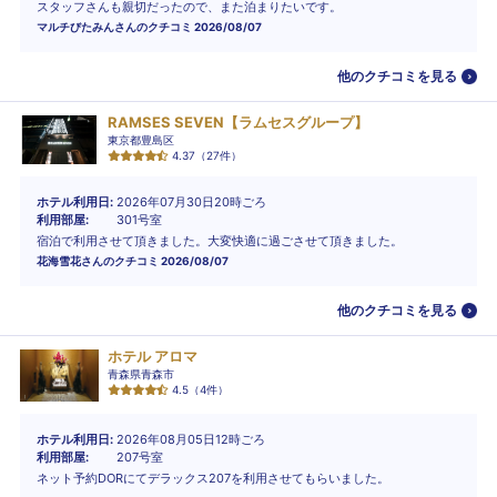
スタッフさんも親切だったので、また泊まりたいです。
マルチびたみん
さんのクチコミ
2026/08/07
他のクチコミを見る
RAMSES SEVEN【ラムセスグループ】
東京都豊島区
4.37
（
27
件）
ホテル利用日
2026年07月30日20時ごろ
利用部屋
301号室
宿泊で利用させて頂きました。大変快適に過ごさせて頂きました。
花海雪花
さんのクチコミ
2026/08/07
他のクチコミを見る
ホテル アロマ
青森県青森市
4.5
（
4
件）
ホテル利用日
2026年08月05日12時ごろ
利用部屋
207号室
ネット予約DORにてデラックス207を利用させてもらいました。