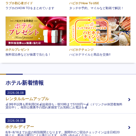
ラブホ初心者ガイド
ハピホテHow To USE
ラブホのHOW TOをまとめています
タッチや予約、マイルなど動画で解説！
ホテルプレゼント
ハピホテチェンジ
無料宿泊券などが抽選で当たる！
ハピホテマイルと商品を交換!!
ホテル新着情報
2026.08.08
レンタルルームアップル
🍏3時半以降も即利用OK🍎始発待ち・朝10時まで5100円〜🍎（ドリンクor休憩着無料
貸出中）。桜田公園裏手の隠れ家個室でお気軽にお電話を🍎
2026.08.08
ホテル ディアー
8/8~8/16までお盆の特別期間となります。期間中のご宿泊チェックインは全日程20
時より。料金は曜日により異なります。お問い合わせください