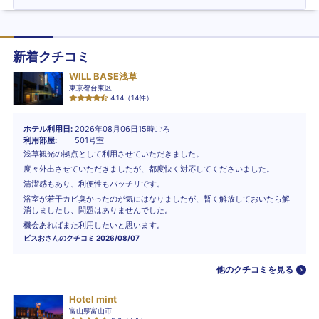
新着クチコミ
WILL BASE浅草
東京都台東区
4.14
（
14
件）
ホテル利用日
2026年08月06日15時ごろ
利用部屋
501号室
浅草観光の拠点として利用させていただきました。
度々外出させていただきましたが、都度快く対応してくださいました。
清潔感もあり、利便性もバッチリです。
浴室が若干カビ臭かったのが気にはなりましたが、暫く解放しておいたら解
消しましたし、問題はありませんでした。
機会あればまた利用したいと思います。
ピスお
さんのクチコミ
2026/08/07
他のクチコミを見る
Hotel mint
富山県富山市