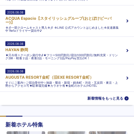
2026.08.08
ACQUA Espacio【スタイリッシュグループ(おとぼけビーバ
ー)】
☆彡一部クロームキャスト導入☆彡 ☆LINE 公式アカウントはじめました☆友達募集
中 Refaドライヤー貸出中♪
2026.08.08
HAYAN 静岡
★只今得々クーポン発行中♪★フリー500円割引/宿泊1000円割引/無料充実・ドリン
ク2杯・軽食２品・夜食2品・モーニング2品/PayPay支払OK！
2026.08.08
AUGUSTA RESORT金町（旧EXE RESORT金町）
すぐにご案内✨ご宿泊受付中✨池袋・鶯谷・新宿・錦糸町・渋谷・五反田・東京・上
野からアクセス可★駐車場完備★カラオケ有★金町のホテル/HOTEL
新着情報をもっと見る
新着ホテル特集