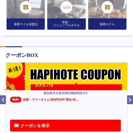
新規・
新着マイル加盟店
新着ホテル
リニューアルホテル
クーポンBOX
ホテル パオ
愛知県名古屋市緑区桶狭間南313
特典
1
休憩・フリータイム 500円OFF 宿泊 10
...
クーポンを表示