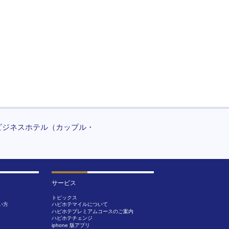
ビジネスホテル（カップル・
サービス
トピックス
い方
ハピホテマイルについて
ハピホテプレミアムコースのご案内
ハピホテチェンジ
iphone 版アプリ