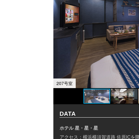
207号室
DATA
ホテル 星・星・星
アクセス：横浜横須賀道路 佐原ICを