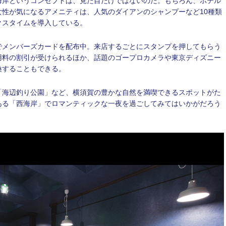
海岸というコンセプトは、見た目だけではないのだ。もちろん、ホテル
性が気になるアメニティは、人気のダイアンのシャンプーなど10種類
クスタイムを導入している。
メンバーズカードを配布中。来店するごとにスタンプを押してもらう
用料の割引が受けられるほか、話題のゴープロカメラや東京ディズニー
換することもできる。
海辺釣り公園」など、横須賀の豊かな自然を満喫できるスポットがた
ある「西海岸」でロマンティックな一夜を過ごしてみてはいかがだろう