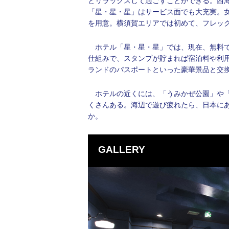
とリラックスして過ごすことができる。西
「星・星・星」はサービス面でも大充実。女
を用意。横須賀エリアでは初めて、フレッ
ホテル「星・星・星」では、現在、無料で
仕組みで、スタンプが貯まれば宿泊料や利
ランドのパスポートといった豪華景品と交
ホテルの近くには、「うみかぜ公園」や「
くさんある。海辺で遊び疲れたら、日本に
か。
GALLERY