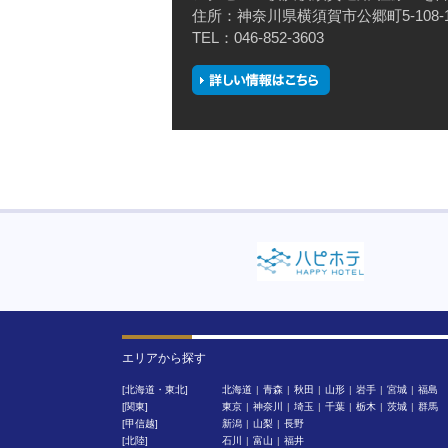
住所：神奈川県横須賀市公郷町5-108-
TEL：046-852-3603
エリアから探す
[北海道・東北]
北海道
青森
秋田
山形
岩手
宮城
福島
[関東]
東京
神奈川
埼玉
千葉
栃木
茨城
群馬
[甲信越]
新潟
山梨
長野
[北陸]
石川
富山
福井