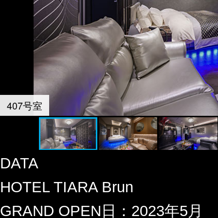
個人情報の利用目的
マイ
ハピホテ予約利用規約
お問い
プレミアムコースFAQ
旅行
サイトTOPへ
©USEN-ALMEX. Inc.