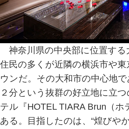
駅を背にして北に進むこと１分。飲み屋が
り」に出る。シブいスナックや焼き鳥屋を
分、右手に落ち着いた外観のホテルが見え
す『HOTEL TIARA Brun』である。ゴー
を潜って、ホテルの中へ。全23室の客室は
施され、デザイナーの手で新しく生まれ変
セプトで作られた各客室は快適さと上質さ
いた大人の時間を提供するラグジュアリー