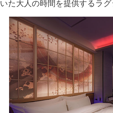
設備やアメニティも充実している。特室に
TV、そのほかは全室55インチのTV、VOD、高
Bluetoothスピーカー、ミラーリングなど
ー、コンディショナー、ヘアアイロンなど
急なお泊りでも安心だ。フード＆ドリンク
いる。厳選した近隣の人気店のデリバリー
利用可能で、お部屋で本格的な韓国料理や
める。
現在は、夏限定で「ガリガリ君サワー・ソ
実サワー・ソーダ」の特別メニューもご用意。『H
Brun』で暑気払いの優雅なひと時を過ごし
う。
GALLERY