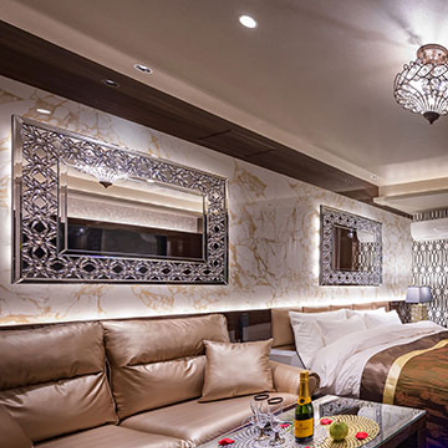
神奈川県の中央部に位置する大和市は、人
住民の多くが近隣の横浜市や東京都に通勤
ウンだ。その大和市の中心地である小田急
２分という抜群の好立地に立つのが、今回
テル『HOTEL TIARA Brun（ホテル・テ
ある。目指したのは、“煌びやかでラグジュ
ホテル。そのコンセプトにふさわしいハイ
ャーホテルである。