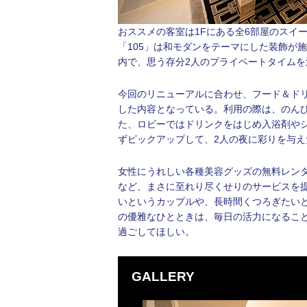
おススメの客室は1Fにある全6部屋のスイ
「105」は和モダンをテーマにした装飾が
内で、思う存分2人のプライベートタイムを
今回のリニューアルに合わせ、フード＆ド
した内容となっている。利用の際は、のん
た、ロビーではドリンクをはじめ入浴剤や
ずピックアップして、2人の夜に彩りを与え
女性にうれしい各種美容グッズの無料レン
など、まさに至れり尽くせりのサービスを
いというカップルや、長時間くつろぎたい
の優雅なひとときは、毎日の活力になるこ
過ごしてほしい。
GALLERY