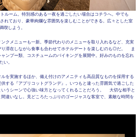
ートルーム。特別感のある一夜を過ごしたい場合はコチラへ。中でも
施されており、豪華絢爛な雰囲気を楽しむことができる。広々とした室
満喫しよう。
リンクメニューも一新。季節代わりのメニューを取り入れるなど、充実
びり滞在しながら食事も合わせてホテルデートを楽しむのも◎だ。 ま
シャンプー類、コスチュームのバイキングを展開中。好みのものを忘れ
たい。
タルを実施するほか、備え付けのアメニティも高品質なものを採用する
提供する『アプリコットグランデ』。いつもと違った雰囲気で過ごした
というシーンで心強い味方となってくれることだろう。 大切な相手と
と間違いなし。見どころたっぷりのゴージャスな客室で、素敵な時間を