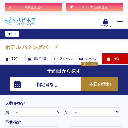
無料会員登録
プレミアム会員登録
ログイン
ゲスト
ユーザー登録
ホテル ハミングバード
TOP
部屋写真
アクセス
クーポン
予約
CHECK
予約日から探す
本日の予約
指定日なし
人数を指定
男
女
予算指定