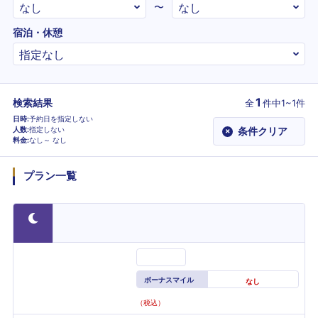
〜
宿泊・休憩
1
検索結果
全
件
中1~1件
日時
予約日を指定しない
人数
指定しない
条件クリア
×
料金
なし～
なし
プラン一覧
ボーナスマイル
なし
（税込）