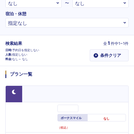
〜
宿泊・休憩
1
検索結果
全
件
中1~1件
日時
予約日を指定しない
人数
指定しない
条件クリア
×
料金
なし～
なし
プラン一覧
ボーナスマイル
なし
（税込）