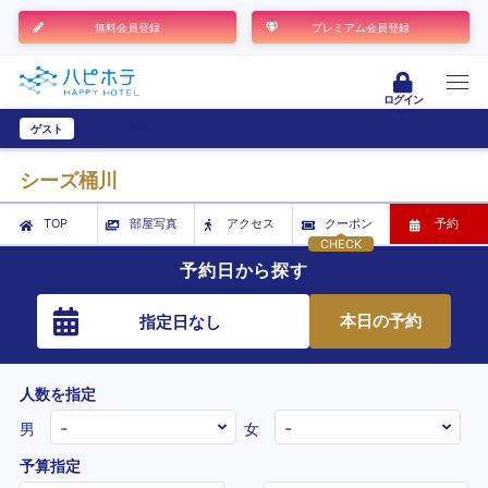
無料会員登録
プレミアム会員登録
ログイン
ゲスト
ユーザー登録
シーズ桶川
TOP
部屋写真
アクセス
クーポン
予約
CHECK
予約日から探す
本日の予約
指定日なし
人数を指定
男
女
予算指定