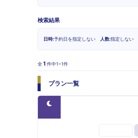
検索結果
日時
予約日を指定しない
人数
指定しない
1
全
件中1~
1
件
プラン一覧