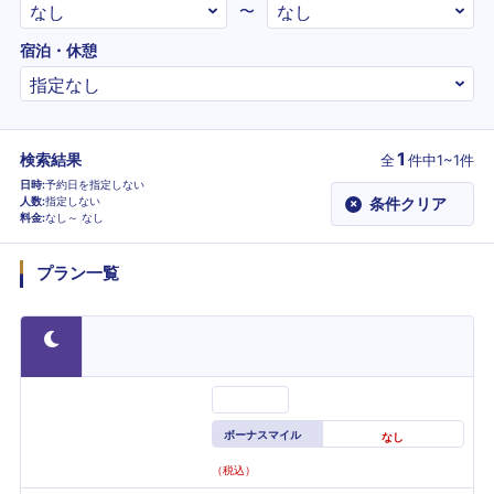
〜
宿泊・休憩
1
検索結果
全
件
中1~1件
日時
予約日を指定しない
人数
指定しない
条件クリア
×
料金
なし～
なし
プラン一覧
ボーナスマイル
なし
（税込）