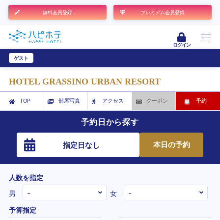
無料会員登録
プレミアム会員登録
ログイン
ゲスト
ユーザー登録
HOTEL GRASSINO URBAN RESORT
TOP
部屋写真
アクセス
クーポン
予約
予約日から探す
本日の予約
指定日なし
人数を指定
男
女
予算指定