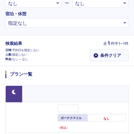
〜
宿泊・休憩
1
検索結果
全
件
中1~1件
日時
予約日を指定しない
人数
指定しない
条件クリア
×
料金
なし～
なし
プラン一覧
ボーナスマイル
なし
（税込）