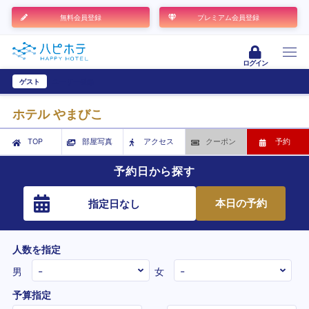
無料会員登録
プレミアム会員登録
ログイン
ゲスト
ユーザー登録
ホテル やまびこ
TOP
部屋写真
アクセス
クーポン
予約
予約日から探す
本日の予約
指定日なし
人数を指定
男
女
予算指定