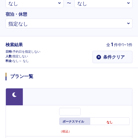
〜
宿泊・休憩
1
検索結果
全
件
中1~1件
日時
予約日を指定しない
人数
指定しない
条件クリア
×
料金
なし～
なし
プラン一覧
ボーナスマイル
なし
（税込）