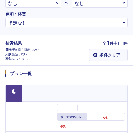
〜
宿泊・休憩
1
検索結果
全
件
中1~1件
日時
予約日を指定しない
人数
指定しない
条件クリア
×
料金
なし～
なし
プラン一覧
ボーナスマイル
なし
（税込）