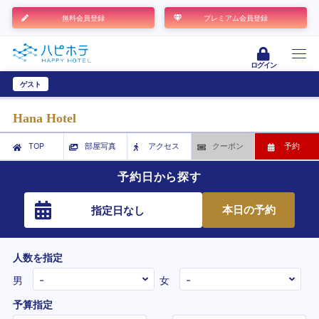
無料会員登録
プレミアム会員登録
ログイン
ゲスト
ユーザー登録
Hana Hotel
TOP
部屋写真
アクセス
クーポン
予約
予約日から探す
本日の予約
指定日なし
人数を指定
男
女
予算指定