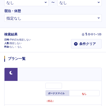
〜
宿泊・休憩
1
検索結果
全
件
中1~1件
日時
予約日を指定しない
人数
指定しない
条件クリア
×
料金
なし～
なし
プラン一覧
ボーナスマイル
なし
（税込）