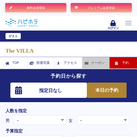
無料会員登録
プレミアム会員登録
ログイン
ゲスト
ユーザー登録
The VILLA
TOP
部屋写真
アクセス
クーポン
予約
予約日から探す
本日の予約
指定日なし
人数を指定
男
女
予算指定