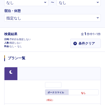
〜
宿泊・休憩
1
検索結果
全
件
中1~1件
日時
予約日を指定しない
人数
指定しない
条件クリア
×
料金
なし～
なし
プラン一覧
ボーナスマイル
なし
（税込）