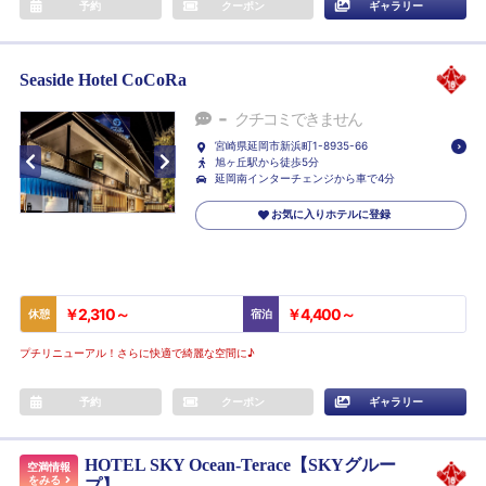
予約
クーポン
ギャラリー
Seaside Hotel CoCoRa
-
クチコミできません
宮崎県延岡市新浜町1-8935-66
旭ヶ丘駅から徒歩5分
延岡南インターチェンジから車で4分
お気に入りホテルに登録
￥2,310～
￥4,400～
休憩
宿泊
プチリニューアル！さらに快適で綺麗な空間に♪
予約
クーポン
ギャラリー
HOTEL SKY Ocean-Terace【SKYグルー
空満情報
をみる
プ】