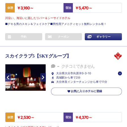
￥3,160～
￥5,470～
休憩
宿泊
川沿い、海沿いに面したリバー＆シーサイドホテル
■デキる男のスキン＆フェイスケア■男性用アメニティセット無料レンタル有！
予約
クーポン
ギャラリー
スカイクラブ5【SKYグループ】
-
クチコミできません
大分県大分市向原沖3-3-10
高城駅から車で2分
大分米良インターチェンジから車で11分
お気に入りホテルに登録
￥2,530～
￥4,370～
休憩
宿泊