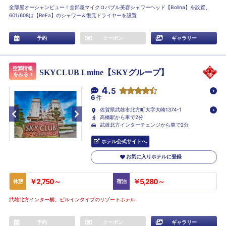
全部屋オーシャンビュー！全部屋マイクロバブル美容シャワーヘッド【Bollna】を設置、
601/608は【ReFa】のシャワー＆復元ドライヤーを設置
予約
クーポン
ギャラリー
空満情報
SKYCLUB Lmine【SKYグループ】
をみる
4.
5
6
件
佐賀県武雄市北方町大字大崎1374-1
高橋駅から車で2分
武雄北方インターチェンジから車で2分
ホテル公式サイトへ
お気に入りホテルに登録
￥2,750～
￥5,280～
休憩
宿泊
武雄北方インター横、ビルインタイプのリゾートホテル
予約
クーポン
ギャラリー