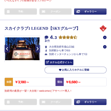
いろんなタイプの部屋があるワンガレージ
予約
クーポン
ギャラリー
スカイクラブ1 LEGEND【SKYグループ】
4.
3
3
件
大分県別府市扇山22組
別府駅から車で6分
別府インターチェンジから車で1分
ホテル公式サイトへ
お気に入りホテルに登録
￥3,180～
￥6,680～
休憩
宿泊
別府湾の夜景が一望！大分初！welcomeビアサーバー導入！
予約
クーポン
ギャラリー