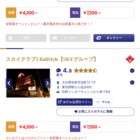
￥4,200～
￥7,200～
休憩
宿泊
全部屋オーシャンビュー！露天風呂付のお部屋大人気です！！
予約
クーポン
ギャラリー
スカイクラブ3 BaliStyle【SKYグループ】
4.
8
4
件
大分県別府市浜町12-13
東別府駅から徒歩8分
別府インターチェンジから車で8分
ホテル公式サイトへ
マイル
お気に入りホテルに登録
￥4,200～
￥7,200～
休憩
宿泊
コンセプトはバリのリゾート！全部屋オーシャンビュー！