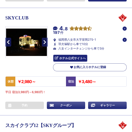
SKYCLUB
4.
8
197
件
福岡県八女市大字室岡275-1
羽犬塚駅から車で10分
八女インターチェンジから車で3分
ホテル公式サイトへ
お気に入りホテルに登録
￥2,980～
￥3,480～
休憩
宿泊
平日 宿泊3,980円～6,980円！
予約
クーポン
ギャラリー
スカイクラブ12【SKYグループ】