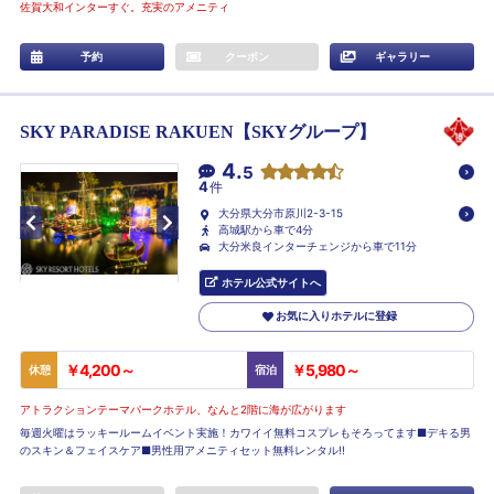
佐賀大和インターすぐ。充実のアメニティ
予約
クーポン
ギャラリー
SKY PARADISE RAKUEN【SKYグループ】
4.
5
4
件
大分県大分市原川2-3-15
高城駅から車で4分
大分米良インターチェンジから車で11分
ホテル公式サイトへ
お気に入りホテルに登録
￥4,200～
￥5,980～
休憩
宿泊
アトラクションテーマパークホテル、なんと2階に海が広がります
毎週火曜はラッキールームイベント実施！カワイイ無料コスプレもそろってます■デキる男
のスキン＆フェイスケア■男性用アメニティセット無料レンタル!!