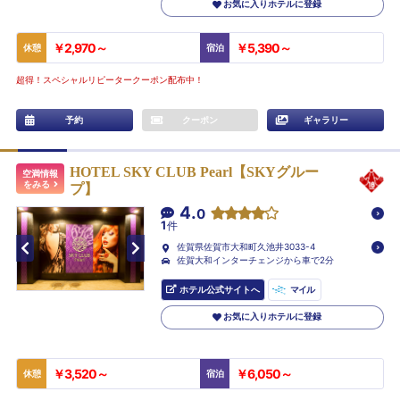
お気に入りホテルに登録
￥2,970～
￥5,390～
休憩
宿泊
超得！スペシャルリピータークーポン配布中！
予約
クーポン
ギャラリー
HOTEL SKY CLUB Pearl【SKYグルー
空満情報
をみる
プ】
4.
0
1
件
佐賀県佐賀市大和町久池井3033-4
佐賀大和インターチェンジから車で2分
ホテル公式サイトへ
マイル
お気に入りホテルに登録
￥3,520～
￥6,050～
休憩
宿泊