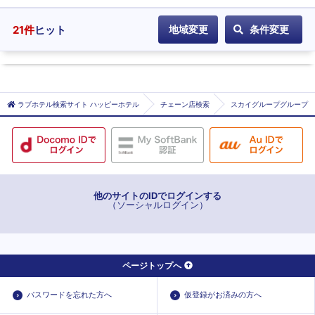
ホ
テ
21
件
ヒット
地域変更
条件変更
ル
に
登
録
ラブホテル検索サイト ハッピーホテル
チェーン店検索
スカイグループグループ
他のサイトのIDでログインする
（ソーシャルログイン）
ページトップへ
パスワードを忘れた方へ
仮登録がお済みの方へ