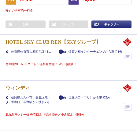
安心の全室均一料金
予約
クーポン
ギャラリー
HOTEL SKY CLUB REN【SKYグループ】
佐賀県佐賀市大和町尼寺438-
佐賀大和インターチェンジから車で3分
3
お
気
全13室VOD700タイトル無料見放題！ Wi-Fi接続OK
に
入
り
ウィンディ
ホ
福岡県北九州市小倉北区江南
足立入口（下り）から車で2分
テ
町8-8
香春口三萩野駅から徒歩7分
ル
お
に
気
北九州モノレール香春口より徒歩10分／小倉駅より車5分
登
に
録
入
り