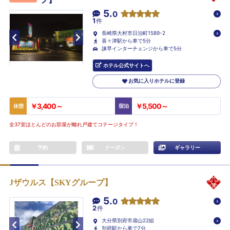
5.
0
1
件
長崎県大村市日泊町1589-2
喜々津駅から車で5分
諫早インターチェンジから車で5分
ホテル公式サイトへ
お気に入りホテルに登録
￥3,400～
￥5,500～
休憩
宿泊
全37室ほとんどのお部屋が離れ戸建てコテージタイプ！
予約
クーポン
ギャラリー
Jザウルス【SKYグループ】
5.
0
2
件
大分県別府市扇山22組
別府駅から車で7分