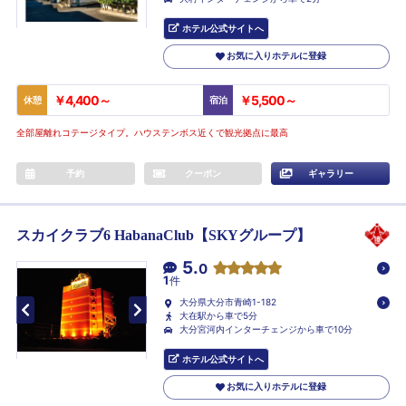
ホテル公式サイトへ
お気に入りホテルに登録
￥4,400～
￥5,500～
休憩
宿泊
全部屋離れコテージタイプ。ハウステンボス近くで観光拠点に最高
予約
クーポン
ギャラリー
スカイクラブ6 HabanaClub【SKYグループ】
5.
0
1
件
大分県大分市青崎1-182
大在駅から車で5分
大分宮河内インターチェンジから車で10分
ホテル公式サイトへ
お気に入りホテルに登録