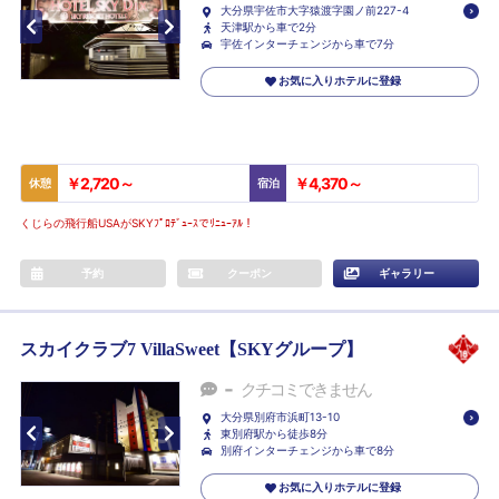
大分県宇佐市大字猿渡字園ノ前227-4
天津駅から車で2分
宇佐インターチェンジから車で7分
お気に入りホテルに登録
￥2,720～
￥4,370～
休憩
宿泊
くじらの飛行船USAがSKYﾌﾟﾛﾃﾞｭｰｽでﾘﾆｭｰｱﾙ！
予約
クーポン
ギャラリー
スカイクラブ7 VillaSweet【SKYグループ】
-
クチコミできません
大分県別府市浜町13-10
東別府駅から徒歩8分
別府インターチェンジから車で8分
お気に入りホテルに登録