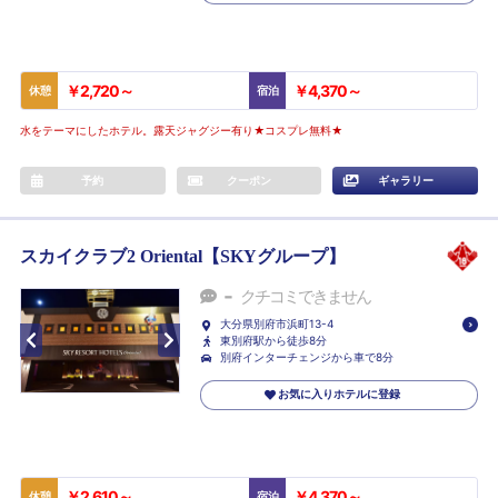
￥2,720～
￥4,370～
休憩
宿泊
水をテーマにしたホテル。露天ジャグジー有り★コスプレ無料★
予約
クーポン
ギャラリー
スカイクラブ2 Oriental【SKYグループ】
-
クチコミできません
大分県別府市浜町13-4
東別府駅から徒歩8分
別府インターチェンジから車で8分
お気に入りホテルに登録
￥2,610～
￥4,370～
休憩
宿泊