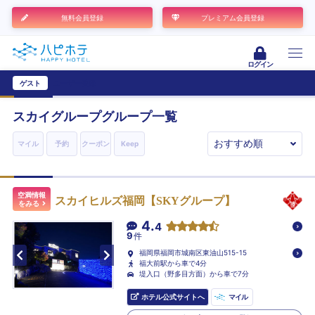
無料会員登録
プレミアム会員登録
ログイン
ゲスト
ユーザー登録
スカイグループ
グループ一覧
マイル
予約
クーポン
Keep
空満情報
スカイヒルズ福岡【SKYグループ】
をみる
4.
4
9
件
福岡県福岡市城南区東油山515-15
福大前駅から車で4分
堤入口（野多目方面）から車で7分
ホテル公式サイトへ
マイル