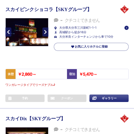
スカイピンクショコラ【SKYグループ】
-
クチコミできません
大分県大分市三川新町1-1-1
高城駅から徒歩16分
大分米良インターチェンジから車で10分
お気に入りホテルに登録
￥2,860～
￥5,470～
休憩
宿泊
ワンガレージタイプでリーズナブル♪
予約
クーポン
ギャラリー
スカイDix【SKYグループ】
-
クチコミできません