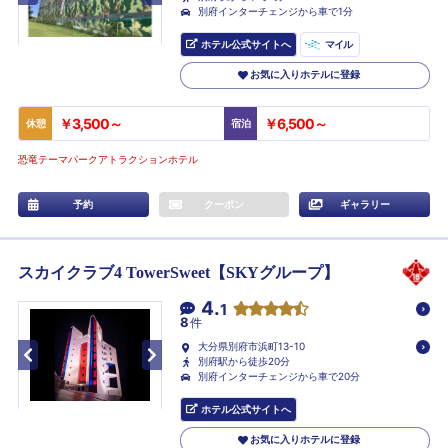
別府インターチェンジから車で1分
ホテル公式サイトへ
マイル
お気に入りホテルに登録
￥3,500～
￥6,500～
休憩
宿泊
恐竜テーマパークアトラクションホテル
予約
クーポン
ギャラリー
スカイクラブ4 TowerSweet【SKYグループ】
4.
1
8
件
大分県別府市浜町13-10
別府駅から徒歩20分
別府インターチェンジから車で20分
ホテル公式サイトへ
お気に入りホテルに登録