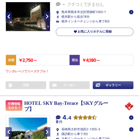
-
クチコミできません
熊本県熊本市北区明徳町1263-1
植木駅から徒歩18分
植木インターチェンジから車で8分
お気に入りホテルに登録
￥2,750～
￥4,180～
休憩
宿泊
ワンガレージでリーズナブル！
予約
クーポン
ギャラリー
HOTEL SKY Bay-Terace【SKYグルー
空満情報
をみる
プ】
4.
4
8
件
長崎県大村市池田2-1355-5
諏訪駅から車で3分
大村インターチェンジから車で2分