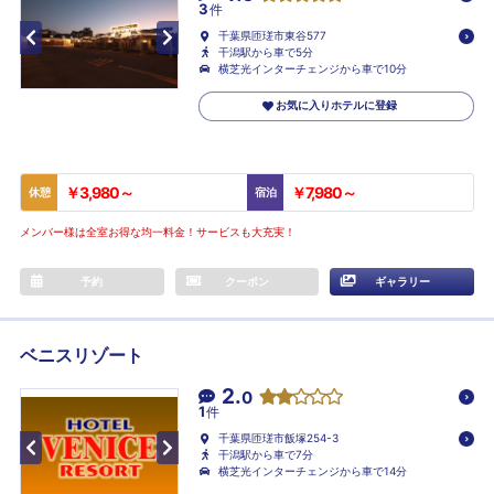
3
件
千葉県匝瑳市東谷577
干潟駅から車で5分
横芝光インターチェンジから車で10分
お気に入りホテルに登録
￥3,980～
￥7,980～
休憩
宿泊
メンバー様は全室お得な均一料金！サービスも大充実！
予約
クーポン
ギャラリー
ベニスリゾート
2.
0
1
件
千葉県匝瑳市飯塚254-3
干潟駅から車で7分
横芝光インターチェンジから車で14分