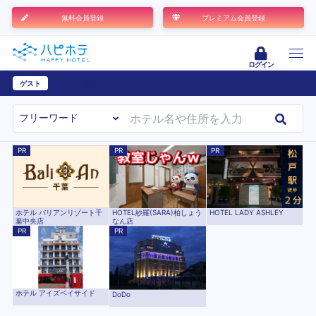
無料会員登録
プレミアム会員登録
ログイン
ゲスト
ユーザー登録
PR
PR
PR
ホテル バリアンリゾート千
HOTEL紗羅(SARA)柏しょう
HOTEL LADY ASHLEY
葉中央店
なん店
PR
PR
ホテル アイズベイサイド
DoDo