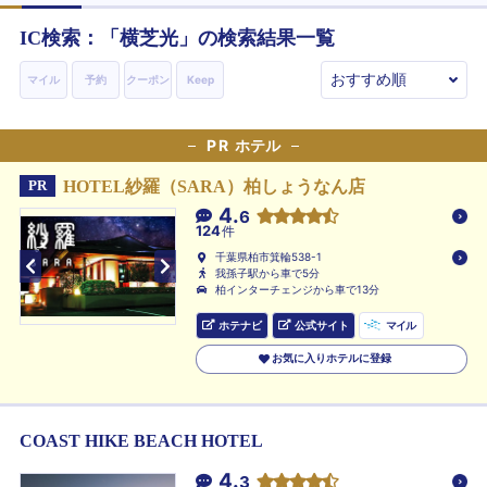
IC検索：「
横芝光
」の検索結果一覧
マイル
予約
クーポン
Keep
PR
ホテル
HOTEL紗羅（SARA）柏しょうなん店
PR
4.
6
124
件
千葉県柏市箕輪538-1
我孫子駅から車で5分
柏インターチェンジから車で13分
ホテナビ
公式サイト
マイル
お気に入りホテルに登録
COAST HIKE BEACH HOTEL
4.
3