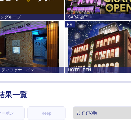
アングループ
SARA 加平
PR
 ティファナ・イン
HOTEL DEN
結果一覧
クーポン
Keep