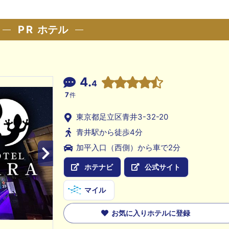
PR
ホテル
4.
4
7
件
東京都足立区青井3-32-20
青井駅から徒歩4分
加平入口（西側）から車で2分
ホテナビ
公式サイト
マイル
お気に入りホテルに登録