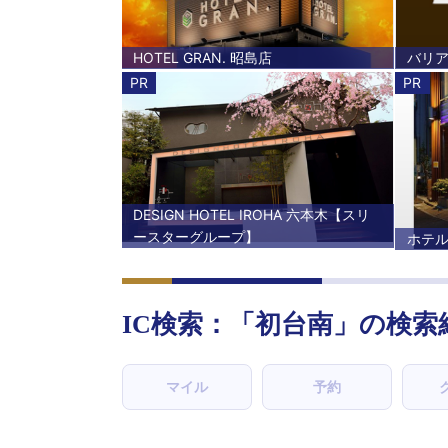
HOTEL GRAN. 昭島店
バリ
PR
PR
DESIGN HOTEL IROHA 六本木【スリ
ースターグループ】
ホテル
IC検索：「
初台南
」の検索
マイル
予約