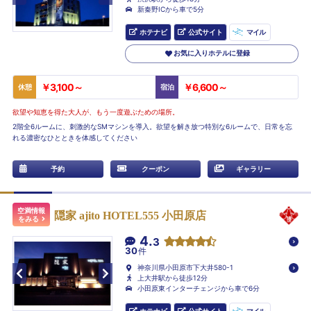
新秦野ICから車で5分
ホテナビ
公式サイト
マイル
お気に入りホテルに登録
￥3,100～
￥6,600～
休憩
宿泊
欲望や知恵を得た大人が、もう一度遊ぶための場所。
2階全6ルームに、刺激的なSMマシンを導入。欲望を解き放つ特別な6ルームで、日常を忘
れる濃密なひとときを体感してください
予約
クーポン
ギャラリー
空満情報
隠家 ajito HOTEL555 小田原店
をみる
4.
3
30
件
神奈川県小田原市下大井580-1
上大井駅から徒歩12分
小田原東インターチェンジから車で6分
ホテナビ
公式サイト
マイル