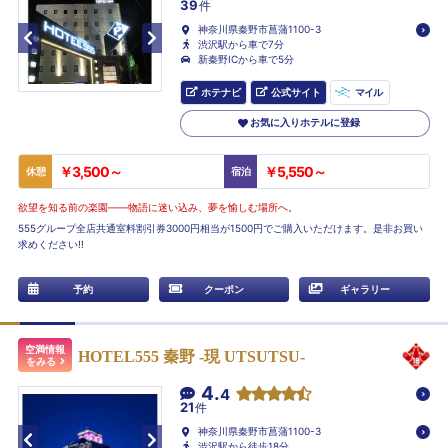
39
件
神奈川県秦野市菖蒲1100-3
渋沢駅から車で7分
新秦野ICから車で5分
ホテナビ
公式サイト
マイル
お気に入りホテルに登録
￥3,500～
￥5,550～
休憩
宿泊
欲望を知る前の楽園――物語に迷い込み、夢を愉しむ場所へ。
555グループ全店共通室料割引券3000円相当が1500円でご購入いただけます。是非お買い
求めください!!
予約
クーポン
ギャラリー
空満情報
HOTEL555 秦野 -現 UTSUTSU-
をみる
4.
4
21
件
神奈川県秦野市菖蒲1100-3
渋沢駅から徒歩18分