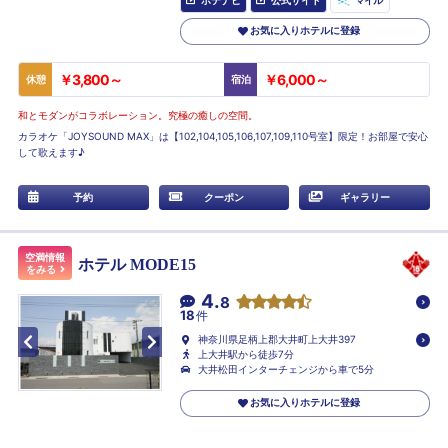
お気に入りホテルに登録
￥3,800～
￥6,000～
休憩
宿泊
和とモダンがコラボレーション。究極の癒しの空間。
カラオケ「JOYSOUND MAX」は【102,104,105,106,107,109,110号室】限定！お部屋で安心
して歌えます♪
予約
クーポン
ギャラリー
空満情報
ホテル MODE15
をみる
4.
8
18
件
神奈川県足柄上郡大井町上大井397
上大井駅から徒歩7分
大井松田インターチェンジから車で5分
お気に入りホテルに登録