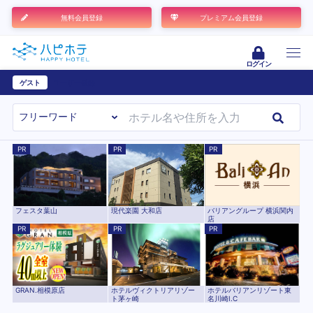
無料会員登録
プレミアム会員登録
ログイン
ゲスト
ユーザー登録
PR
PR
PR
現代楽園 大和店
フェスタ葉山
バリアングループ 横浜関内
店
PR
PR
PR
ホテルヴィクトリアリゾー
GRAN.相模原店
ホテルバリアンリゾート東
ト茅ヶ崎
名川崎I.C