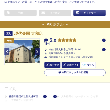
EV充電スタンド設置しました！EV車でお越しの方も安心してご利用いただけます。
予約
クーポン
ギャラリー
PR
ホテル
現代楽園 大和店
PR
5.
0
Keep
Keep
Keep
11
件
神奈川県大和市上和田2743-1
高座渋谷駅から徒歩12分
横浜町田インターチェンジから車で20分
ホテナビ
公式サイト
マイル
お気に入りホテルに登録
二ノ丸
神奈川県足柄上郡大井町西
大井松田インターチェンジから車で
大井393-4
上大井駅から徒歩11分
5分