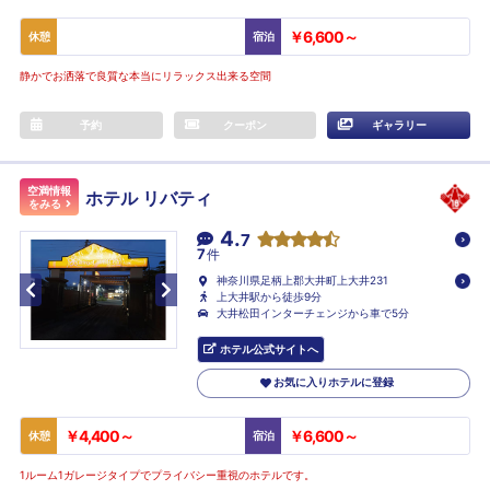
￥6,600～
休憩
宿泊
静かでお洒落で良質な本当にリラックス出来る空間
予約
クーポン
ギャラリー
空満情報
ホテル リバティ
をみる
4.
7
7
件
神奈川県足柄上郡大井町上大井231
上大井駅から徒歩9分
大井松田インターチェンジから車で5分
ホテル公式サイトへ
お気に入りホテルに登録
￥4,400～
￥6,600～
休憩
宿泊
1ルーム1ガレージタイプでプライバシー重視のホテルです。