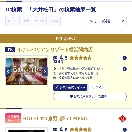
IC検索：「
大井松田
」の検索結果一覧
マイル
予約
クーポン
Keep
PR
ホテル
ホテルバリアンリゾート横浜関内店
PR
4.
5
134
件
神奈川県横浜市中区若葉町1-12-1
伊勢佐木長者町駅から徒歩5分
横浜公園入口から車で3分
ホテル公式サイトへ
マイル
お気に入りホテルに登録
空満情報
HOTEL555 秦野 -夢 YUMEMI-
をみる
4.
6