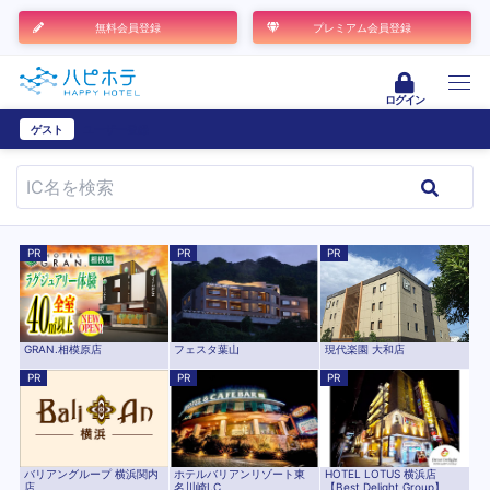
無料会員登録
プレミアム会員登録
ログイン
ゲスト
ユーザー登録
PR
PR
PR
現代楽園 大和店
GRAN.相模原店
フェスタ葉山
PR
PR
PR
バリアングループ 横浜関内
ホテルバリアンリゾート東
HOTEL LOTUS 横浜店
店
名川崎I.C
【Best Delight Group】