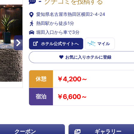
-
クチコミを投稿する
愛知県名古屋市熱田区横田2-4-24
熱田駅から徒歩1分
堀田入口から車で3分
ホテル公式サイトへ
マイル
お気に入りホテルに登録
￥4,200～
休憩
￥6,600～
宿泊
クーポン
ギャラリー