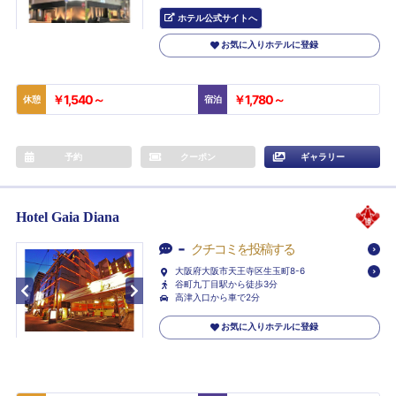
ホテル公式サイトへ
お気に入りホテルに登録
￥1,540～
￥1,780～
休憩
宿泊
予約
クーポン
ギャラリー
Hotel Gaia Diana
-
クチコミを投稿する
大阪府大阪市天王寺区生玉町8-6
谷町九丁目駅から徒歩3分
高津入口から車で2分
お気に入りホテルに登録