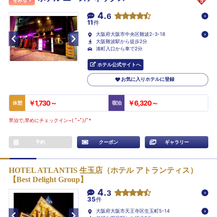
をみる
4.
6
11
件
大阪府大阪市中央区難波2-3-18
大阪難波駅から徒歩2分
湊町入口から車で2分
ホテル公式サイトへ
お気に入りホテルに登録
￥1,730～
￥6,320～
休憩
宿泊
早泊で,早めにチェックイン~( ﾟｰﾟ)/ﾟ*
予約
クーポン
ギャラリー
HOTEL ATLANTIS 生玉店（ホテル アトランティス）
【Best Delight Group】
4.
3
35
件
大阪府大阪市天王寺区生玉町5-14