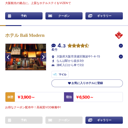
大阪観光の拠点に。上質なホテルステイをVIZENで
予約
クーポン
ギャラリー
ホテル Bali Modern
4.
3
4
件
大阪府大阪市浪速区難波中1-4-15
なんば駅から徒歩3分
湊町入口から車で2分
マイル
お気に入りホテルに登録
￥3,900～
￥6,500～
休憩
宿泊
お得なクーポン配布中！高画質VOD稼働中!
予約
クーポン
ギャラリー