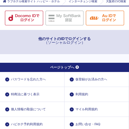
ラブホテル検索サイト ハッピー・ホテル
インターチェンジ検索
大阪府のIC検索
大阪難波
阿倍野・天王寺エリア
大阪市大阪市天王寺区
谷町九丁目
梅田・大阪駅エリア
大阪市大阪市浪速区
谷町六丁目
大阪市大阪市東成区
長堀橋
大阪市大阪市北区
天満橋
他のサイトのIDでログインする
（ソーシャルログイン）
日本橋
北浜
淀屋橋
ページトップへ
パスワードを忘れた方へ
仮登録がお済みの方へ
特商法に基づく表示
利用規約
個人情報の取扱について
マイル利用規約
ハピホテ予約利用規約
お問い合せ・FAQ