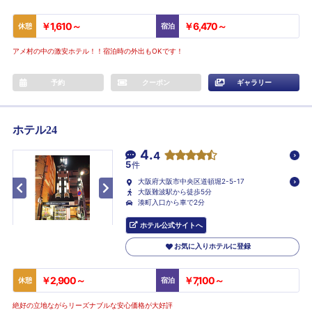
￥1,610～
￥6,470～
休憩
宿泊
アメ村の中の激安ホテル！！宿泊時の外出もOKです！
予約
クーポン
ギャラリー
ホテル24
4.
4
5
件
大阪府大阪市中央区道頓堀2-5-17
大阪難波駅から徒歩5分
湊町入口から車で2分
ホテル公式サイトへ
お気に入りホテルに登録
￥2,900～
￥7,100～
休憩
宿泊
絶好の立地ながらリーズナブルな安心価格が大好評