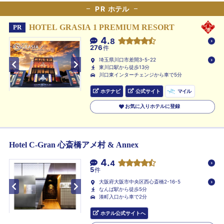
PR
ホテル
HOTEL GRASIA 1 PREMIUM RESORT
PR
4.
8
276
件
埼玉県川口市差間3-5-22
東川口駅から徒歩13分
川口東インターチェンジから車で5分
ホテナビ
公式サイト
マイル
お気に入りホテルに登録
Hotel C-Gran 心斎橋アメ村 & Annex
4.
4
5
件
大阪府大阪市中央区西心斎橋2-16-5
なんば駅から徒歩5分
湊町入口から車で2分
ホテル公式サイトへ