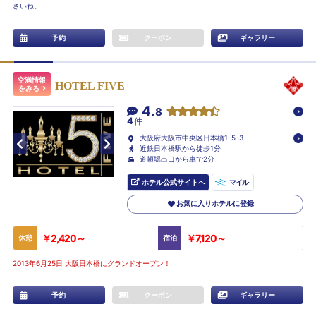
さいね。
予約
クーポン
ギャラリー
空満情報
HOTEL FIVE
をみる
4.
8
4
件
大阪府大阪市中央区日本橋1-5-3
近鉄日本橋駅から徒歩1分
道頓堀出口から車で2分
ホテル公式サイトへ
マイル
お気に入りホテルに登録
￥2,420～
￥7,120～
休憩
宿泊
2013年6月25日 大阪日本橋にグランドオープン！
予約
クーポン
ギャラリー