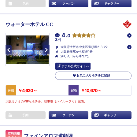
予約
クーポン
ギャラリー
ウォーターホテル CC
4.
0
3
件
大阪府大阪市中央区道頓堀2-3-22
大阪難波駅から徒歩1分
湊町入口から車で2分
ホテル公式サイトへ
お気に入りホテルに登録
￥4,620～
￥10,670～
休憩
宿泊
大阪ミナミのVIPなホテル、駐車場（ハイルーフ可）完備。
予約
クーポン
ギャラリー
空満情報
ファインアロマ道頓堀