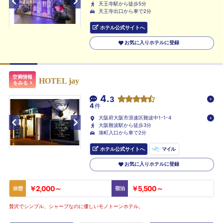
天王寺駅から徒歩5分
天王寺出口から車で2分
ホテル公式サイトへ
お気に入りホテルに登録
空満情報
HOTEL jay
をみる
4.
3
4
件
大阪府大阪市浪速区難波中1-1-4
大阪難波駅から徒歩3分
湊町入口から車で2分
ホテル公式サイトへ
マイル
お気に入りホテルに登録
￥2,000～
￥5,500～
休憩
宿泊
贅沢でシンプル、シャープなのに優しいモノトーンホテル。