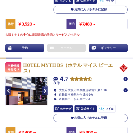
ホテナビ
公式サイト
マイル
お気に入りホテルに登録
￥3,520～
￥7,480～
休憩
宿泊
大阪ミナミの中心に最新最高の設備とサービスのホテル
予約
クーポン
ギャラリー
HOTEL MYTH BS（ホテル マイス ビーエ
空満情報
をみる
ス）
4.
7
3
件
大阪府大阪市中央区道頓堀1-東7-16
近鉄日本橋駅から徒歩5分
道頓堀出口から車で2分
ホテナビ
公式サイト
マイル
お気に入りホテルに登録
￥2,400～
￥5,300～
休憩
宿泊