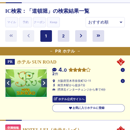
IC検索：「
道頓堀
」の検索結果一覧
マイル
予約
クーポン
Keep
1
2
PR
ホテル
ホテル SUN ROAD
PR
4.
0
2
件
大阪府茨木市奈良町12-11
南茨木駅から徒歩7分
摂津北インターチェンジから車で4分
ホテル公式サイトへ
お気に入りホテルに登録
空満情報
HOTEL LEI（ホテル レイ）