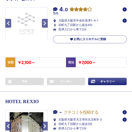
4.
0
1
件
大阪府大阪市中央区高津1-4-1
谷町九丁目駅から徒歩4分
高津入口から車で2分
お気に入りホテルに登録
￥2,100～
￥7,000～
休憩
宿泊
予約
クーポン
ギャラリー
HOTEL REXIO
-
クチコミを投稿する
大阪府大阪市天王寺区生玉町8-3
谷町九丁目駅から徒歩3分
高津入口から車で2分