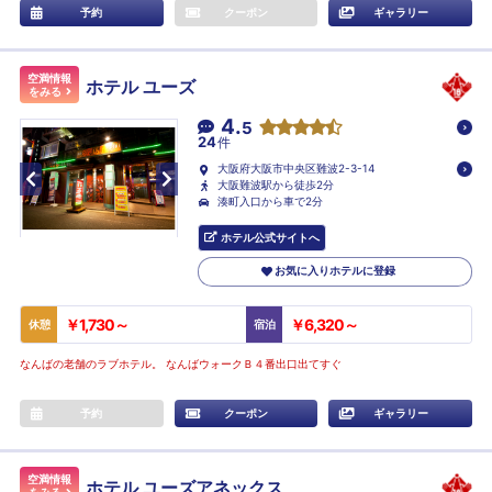
予約
クーポン
ギャラリー
空満情報
ホテル ユーズ
をみる
4.
5
24
件
大阪府大阪市中央区難波2-3-14
大阪難波駅から徒歩2分
湊町入口から車で2分
ホテル公式サイトへ
お気に入りホテルに登録
￥1,730～
￥6,320～
休憩
宿泊
なんばの老舗のラブホテル。 なんばウォークＢ４番出口出てすぐ
予約
クーポン
ギャラリー
空満情報
ホテル ユーズアネックス