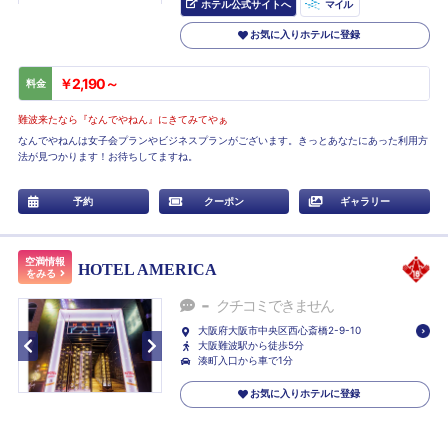
ホテル公式サイトへ
マイル
お気に入りホテルに登録
￥2,190～
料金
難波来たなら『なんでやねん』にきてみてやぁ
なんでやねんは女子会プランやビジネスプランがございます。きっとあなたにあった利用方
法が見つかります！お待ちしてますね。
予約
クーポン
ギャラリー
空満情報
HOTEL AMERICA
をみる
-
クチコミできません
大阪府大阪市中央区西心斎橋2-9-10
大阪難波駅から徒歩5分
湊町入口から車で1分
お気に入りホテルに登録