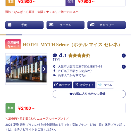
￥3,900～
￥7,900～
休憩
宿泊
難波・なんば・心斎橋・大阪ミナミエリア随一のコスパ
予約
クーポン
ギャラリー
空満情報
HOTEL MYTH Selene（ホテル マイス セレネ）
をみる
4.
1
17
件
大阪府大阪市天王寺区生玉町1-14
谷町九丁目駅から徒歩2分
高津入口から車で2分
ホテナビ
公式サイト
マイル
お気に入りホテルに登録
￥2,100～
料金
＼2016年4月21日(木)リニューアルオープン！／
2026 夏季 通常プランの特別料金期間は 8/7（金）宿泊プラン～8/16（日）休憩プラン詳し
くは、ホテナビサイトをご覧ください。