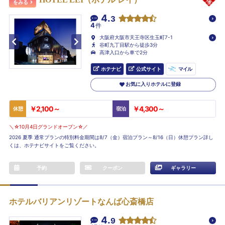
をみる
4.
3
4
件
大阪府大阪市天王寺区生玉町7-1
谷町九丁目駅から徒歩3分
高津入口から車で2分
ホテナビ
公式サイト
マイル
お気に入りホテルに登録
￥2,100～
￥4,300～
休憩
宿泊
＼☆10月4日グランドオープン☆／
2026 夏季 通常プランの特別料金期間は8/7（金）宿泊プラン～8/16（日）休憩プラン詳し
くは、ホテナビサイトをご覧ください。
予約
クーポン
ギャラリー
ホテルバリアンリゾートなんば心斎橋店
4.
9