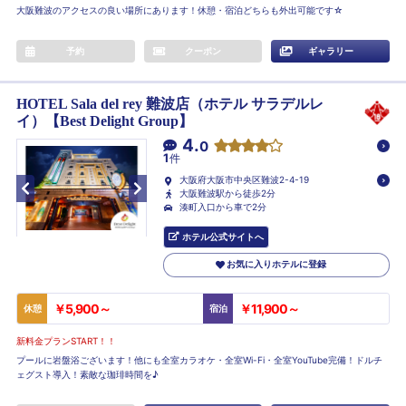
大阪難波のアクセスの良い場所にあります！休憩・宿泊どちらも外出可能です☆
予約
クーポン
ギャラリー
HOTEL Sala del rey 難波店（ホテル サラデルレ
イ）【Best Delight Group】
4.
0
1
件
大阪府大阪市中央区難波2-4-19
大阪難波駅から徒歩2分
湊町入口から車で2分
ホテル公式サイトへ
お気に入りホテルに登録
￥5,900～
￥11,900～
休憩
宿泊
新料金プランSTART！！
プールに岩盤浴ございます！他にも全室カラオケ・全室Wi-Fi・全室YouTube完備！ドルチ
ェグスト導入！素敵な珈琲時間を♪