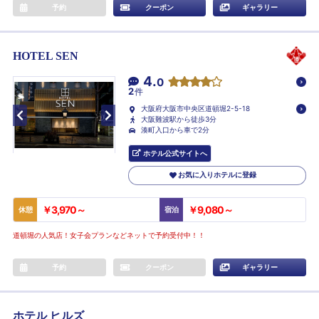
予約
クーポン
ギャラリー
HOTEL SEN
4.
0
2
件
大阪府大阪市中央区道頓堀2-5-18
大阪難波駅から徒歩3分
湊町入口から車で2分
ホテル公式サイトへ
お気に入りホテルに登録
￥3,970～
￥9,080～
休憩
宿泊
道頓堀の人気店！女子会プランなどネットで予約受付中！！
予約
クーポン
ギャラリー
ホテル ヒルズ