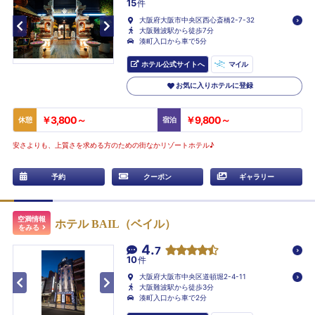
15
件
大阪府大阪市中央区西心斎橋2-7-32
大阪難波駅から徒歩7分
湊町入口から車で5分
ホテル公式サイトへ
マイル
お気に入りホテルに登録
￥3,800～
￥9,800～
休憩
宿泊
安さよりも、上質さを求める方のための街なかリゾートホテル♪
予約
クーポン
ギャラリー
空満情報
ホテル BAIL（ベイル）
をみる
4.
7
10
件
大阪府大阪市中央区道頓堀2-4-11
大阪難波駅から徒歩3分
湊町入口から車で2分