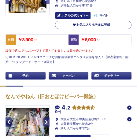
谷町九丁目駅から徒歩5分
夕陽丘入口から車で1分
ホテル公式サイトへ
マイル
お気に入りホテルに登録
￥3,900～
￥6,900～
休憩
宿泊
設備で選んでもコンセプトで選んでも楽しい１日を過ごせます♪
9/10 RENEWAL OPEN★ユニークなお部屋や豪華エンタメ設備を導入！【深夜宿泊均一開
始！/スタンダード・サービス限定】
予約
クーポン
ギャラリー
なんでやねん（旧おとぼけビーバー難波）
4.
2
9
件
大阪府大阪市中央区道頓堀2-3-16
大阪難波駅から徒歩2分
湊町入口から車で2分