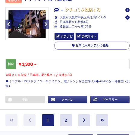
をみる
-
クチコミを投稿する
大阪府大阪市中央区島之内2-17-5
日本橋駅から徒歩4分
道頓堀出口から車で2分
ホテナビ
公式サイト
お気に入りホテルに登録
￥3,300～
料金
大阪メトロ各線「日本橋」駅6番出口より徒歩3分
◆ミラブル・Refaドライヤー＆アイロン、電子レンジを全室導入♪◆Airdogを一部客室へ設
置♪
予約
クーポン
ギャラリー
1
2