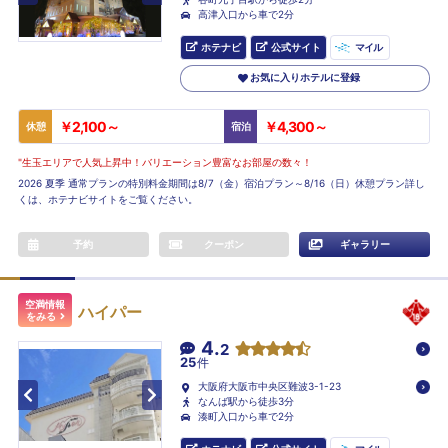
高津入口から車で2分
ホテナビ
公式サイト
マイル
お気に入りホテルに登録
￥2,100～
￥4,300～
休憩
宿泊
"生玉エリアで人気上昇中！バリエーション豊富なお部屋の数々！
2026 夏季 通常プランの特別料金期間は8/7（金）宿泊プラン～8/16（日）休憩プラン詳し
くは、ホテナビサイトをご覧ください。
予約
クーポン
ギャラリー
空満情報
ハイパー
をみる
4.
2
25
件
大阪府大阪市中央区難波3-1-23
なんば駅から徒歩3分
湊町入口から車で2分