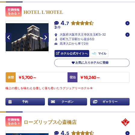
空満情報
HOTEL L'HOTEL
をみる
4.
7
3
件
大阪府大阪市天王寺区生玉町5-32
谷町九丁目駅から徒歩5分
高津入口から車で2分
ホテル公式サイトへ
マイル
お気に入りホテルに登録
￥5,700～
￥16,240～
休憩
宿泊
極上の癒しを味わえる優しく落ち着いたラグジュアリーホテル☆
予約
クーポン
ギャラリー
空満情報
ローズリップス心斎橋店
をみる
4.
5