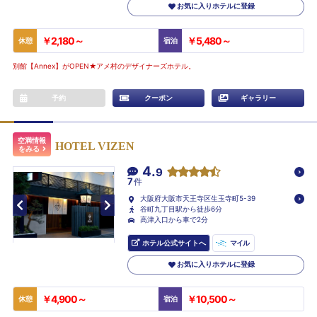
お気に入りホテルに登録
￥2,180～
￥5,480～
休憩
宿泊
別館【Annex】がOPEN★アメ村のデザイナーズホテル。
予約
クーポン
ギャラリー
空満情報
HOTEL VIZEN
をみる
4.
9
7
件
大阪府大阪市天王寺区生玉寺町5-39
谷町九丁目駅から徒歩6分
高津入口から車で2分
ホテル公式サイトへ
マイル
お気に入りホテルに登録
￥4,900～
￥10,500～
休憩
宿泊