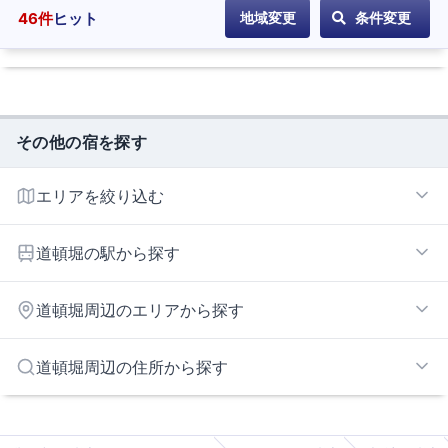
46
件
ヒット
地域変更
条件変更
その他の宿を探す
エリアを絞り込む
生玉・谷町9丁目エリア
道頓堀の駅から探す
難波・道頓堀・心斎橋エリア
日本橋エリア
なんば
道頓堀周辺のエリアから探す
玉造
近鉄日本橋
京橋エリア
道頓堀周辺の住所から探す
松屋町
桜ノ宮エリア
心斎橋
USJ・大阪ドーム周辺エリア
大阪市大阪市都島区
大阪ビジネスパーク
鶴橋・上本町エリア
大阪市大阪市西区