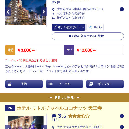
22
件
大阪府大阪市中央区西心斎橋2-6-3
なんば駅から徒歩3分
湊町入口から車で5分
ホテル公式サイトへ
マイル
お気に入りホテルに登録
￥3,800～
￥10,800～
休憩
宿泊
ヨーロッパの雰囲気あふれる優しい空間
京セラドーム、大阪城ホール、Zepp Nambaなどへのアクセスが良好！カラオケ可能な部屋
もたくさんあり、イベント前、イベント後も楽しめるホテルです！
予約
クーポン
ギャラリー
PR
ホテル
ホテル リトルチャペルココナッツ 天王寺
PR
3.
6
11
件
大阪府大阪市天王寺区茶臼山町3-2