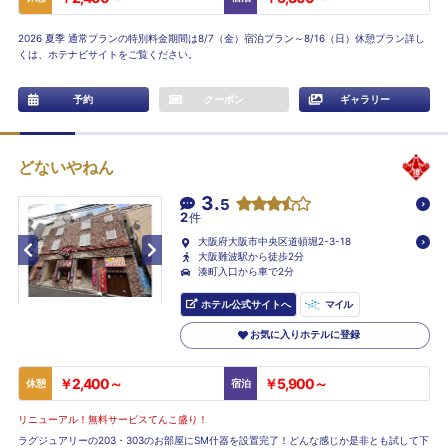
2026 夏季 通常プランの特別料金期間は8/7（金）宿泊プラン～8/16（日）休憩プラン詳し
くは、ホテナビサイトをご覧ください。
予約
クーポン
ギャラリー
どないやねん
3.
5
2
件
大阪府大阪市中央区道頓堀2-3-18
大阪難波駅から徒歩2分
湊町入口から車で2分
ホテル公式サイトへ
マイル
お気に入りホテルに登録
￥2,400～
￥5,900～
休憩
宿泊
リニューアル！無料サービスてんこ盛り！
ラグジュアリーの203・303のお部屋にSM什器を設置完了！どんな感じか是非とも試して下