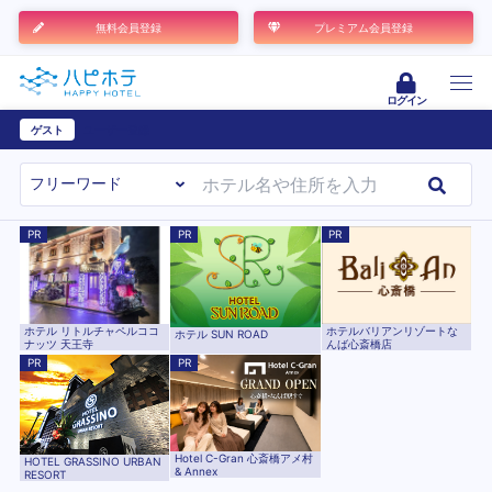
無料会員登録
プレミアム会員登録
ログイン
ゲスト
ユーザー登録
PR
PR
PR
ホテル リトルチャペルココ
ホテルバリアンリゾートな
ホテル SUN ROAD
ナッツ 天王寺
んば心斎橋店
PR
PR
Hotel C-Gran 心斎橋アメ村
HOTEL GRASSINO URBAN
& Annex
RESORT