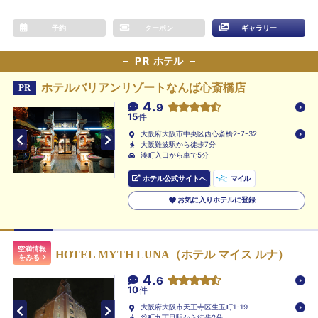
予約
クーポン
ギャラリー
PR
ホテル
ホテルバリアンリゾートなんば心斎橋店
PR
4.
9
15
件
大阪府大阪市中央区西心斎橋2-7-32
大阪難波駅から徒歩7分
湊町入口から車で5分
ホテル公式サイトへ
マイル
お気に入りホテルに登録
空満情報
HOTEL MYTH LUNA（ホテル マイス ルナ）
をみる
4.
6
10
件
大阪府大阪市天王寺区生玉町1-19
谷町九丁目駅から徒歩2分