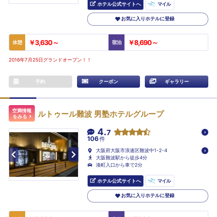
ホテル公式サイトへ
マイル
お気に入りホテルに登録
￥3,630～
￥8,690～
休憩
宿泊
2016年7月25日グランドオープン！！
予約
クーポン
ギャラリー
空満情報
ルトゥール難波 男塾ホテルグループ
をみる
4.
7
106
件
大阪府大阪市浪速区難波中1-2-4
大阪難波駅から徒歩4分
湊町入口から車で2分
ホテル公式サイトへ
マイル
お気に入りホテルに登録