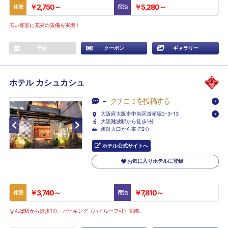
￥2,750～
￥5,280～
休憩
宿泊
広い客室に充実の設備を実現！
予約
クーポン
ギャラリー
ホテル カシュカシュ
-
クチコミを投稿する
大阪府大阪市中央区道頓堀2-3-13
大阪難波駅から徒歩1分
湊町入口から車で2分
ホテル公式サイトへ
お気に入りホテルに登録
￥3,740～
￥7,810～
休憩
宿泊
なんば駅から徒歩1分、パーキング（ハイルーフ可）完備。