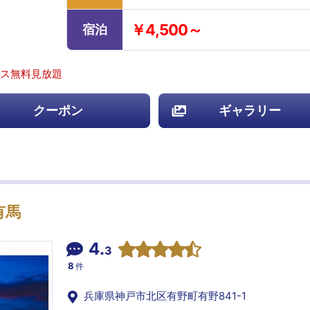
￥4,500～
宿泊
クス無料見放題
クーポン
ギャラリー
有馬
4.
3
8
件
兵庫県神戸市北区有野町有野841-1