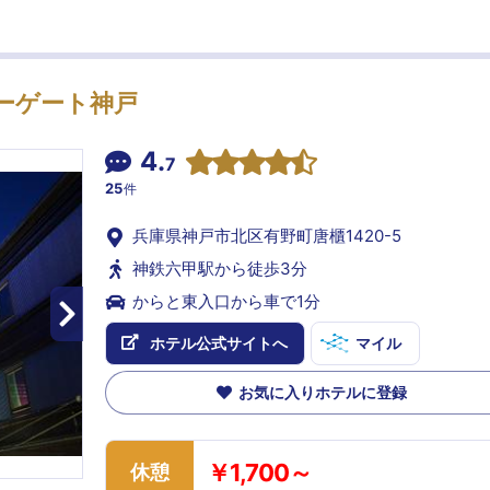
ーゲート神戸
4.
7
25
件
兵庫県神戸市北区有野町唐櫃1420-5
神鉄六甲駅から徒歩3分
からと東入口から車で1分
ホテル公式サイトへ
マイル
お気に入りホテルに登録
￥1,700～
休憩