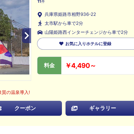
11
件
兵庫県姫路市相野936-22
太市駅から車で2分
山陽姫路西インターチェンジから車で2分
お気に入りホテルに登録
￥4,490～
料金
泉質の温泉導入!
クーポン
ギャラリー