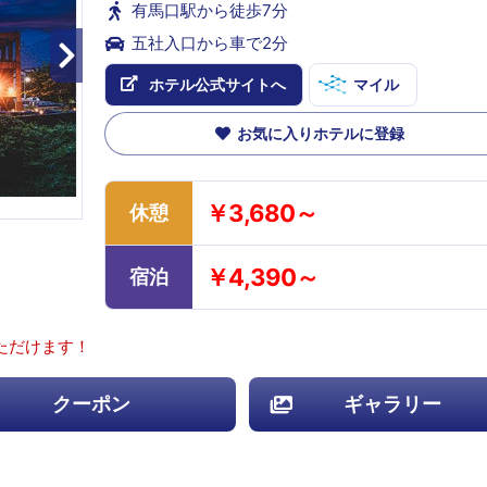
有馬口駅から徒歩7分
五社入口から車で2分
ホテル公式サイトへ
マイル
お気に入りホテルに登録
￥3,680～
休憩
￥4,390～
宿泊
ただけます！
クーポン
ギャラリー