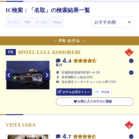
IC検索：「
名取
」の検索結果一覧
マイル
予約
クーポン
Keep
PR
ホテル
HOTEL LULL KOMOREBI
PR
4.
4
8
件
宮城県多賀城市町前1-4-28
多賀城駅から徒歩20分
仙台港北インターチェンジから車で2分
ホテル公式サイトへ
マイル
お気に入りホテルに登録
VISTA SARA
4.
7