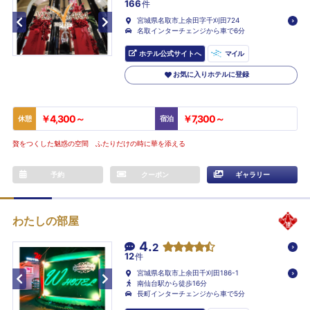
166
件
宮城県名取市上余田字千刈田724
名取インターチェンジから車で6分
ホテル公式サイトへ
マイル
お気に入りホテルに登録
￥4,300～
￥7,300～
休憩
宿泊
贅をつくした魅惑の空間 ふたりだけの時に華を添える
予約
クーポン
ギャラリー
わたしの部屋
4.
2
12
件
宮城県名取市上余田千刈田186-1
南仙台駅から徒歩16分
長町インターチェンジから車で5分