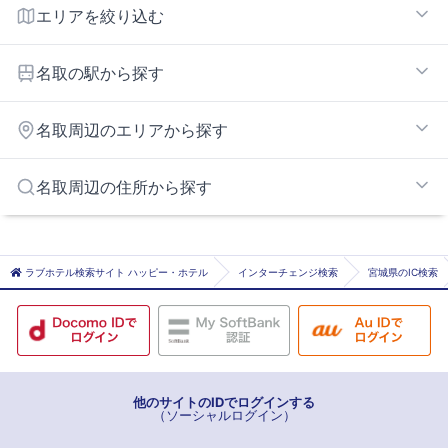
エリアを絞り込む
仙台空港インターエリア
名取の駅から探す
館腰
名取周辺のエリアから探す
杜せきのした
名取
南仙台・名取エリア
名取周辺の住所から探す
仙台南インターエリア
仙台市仙台市若林区
仙台市仙台市太白区
ラブホテル検索サイト ハッピー・ホテル
インターチェンジ検索
宮城県のIC検索
柴田郡村田町
他のサイトのIDでログインする
（ソーシャルログイン）