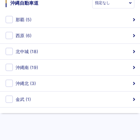
沖縄自動車道
那覇
(
5
)
西原
(
6
)
北中城
(
18
)
沖縄南
(
19
)
沖縄北
(
3
)
金武
(
1
)