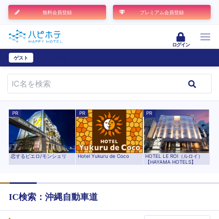
無料会員登録
プレミアム会員登録
ログイン
ゲスト
ユーザー登録
PR
PR
PR
恋するピエロ/モンシェリ
Hotel Yukuru de Coco
HOTEL LE ROI（ルロイ）
【HAYAMA HOTELS】
IC検索：
沖縄自動車道