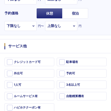
予約価格
休憩
宿泊
円〜
円
サービス他
クレジットカード可
駐車場有
外出可
予約可
1人可
3名以上可
ルームサービス有
自動精算機有
ハピホテクーポン有