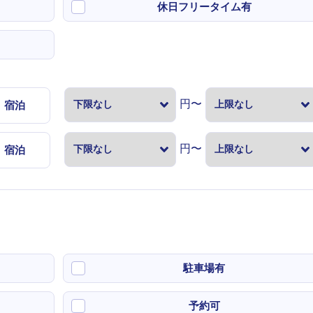
休日フリータイム有
円〜
宿泊
円〜
宿泊
駐車場有
予約可