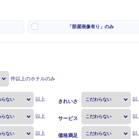
「部屋画像有り」のみ
件以上のホテルのみ
以上
以
きれいさ
以上
以
サービス
以上
以
価格満足