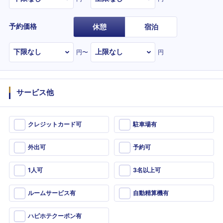
予約価格
休憩
宿泊
円〜
円
サービス他
クレジットカード可
駐車場有
外出可
予約可
1人可
3名以上可
ルームサービス有
自動精算機有
ハピホテクーポン有