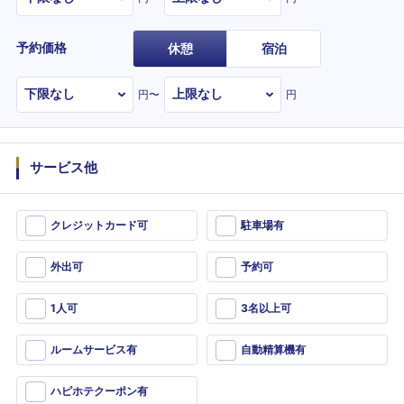
予約価格
休憩
宿泊
円〜
円
サービス他
クレジットカード可
駐車場有
外出可
予約可
1人可
3名以上可
ルームサービス有
自動精算機有
ハピホテクーポン有