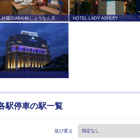
EL紗羅(SARA)柏しょうなん店
HOTEL LADY ASHLEY
各駅停車
の駅一覧
並び変え