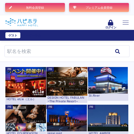
無料会員登録
プレミアム会員登録
ログイン
ゲスト
ユーザー登録
PR
PR
PR
St.River
DESIGN HOTEL FABULAN
HOTEL elLle（エル）
~The Private Resort~
PR
PR
PR
HOTEL AMBER
Hotel mint
HOTEL FOURSEASON