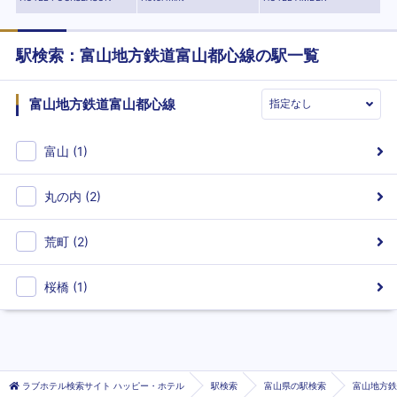
駅検索：
富山地方鉄道富山都心線
の駅一覧
富山地方鉄道富山都心線
富山
(
1
)
丸の内
(
2
)
荒町
(
2
)
桜橋
(
1
)
ラブホテル検索サイト ハッピー・ホテル
駅検索
富山県の駅検索
富山地方鉄